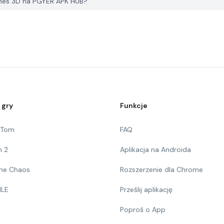
ames 3D na PGYER APK HUB?
 gry
Funkcje
g Tom
FAQ
n 2
Aplikacja na Androida
 The Chaos
Rozszerzenie dla Chrome
ILE
Prześlij aplikację
Poproś o App