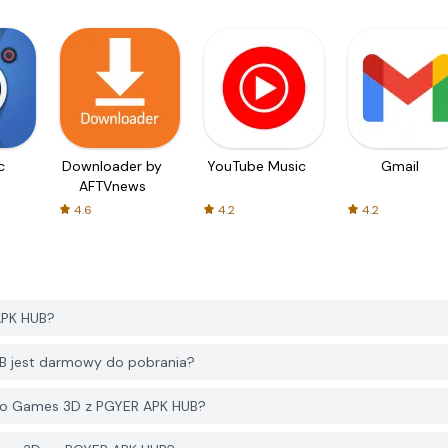
c
Downloader by
YouTube Music
Gmail
AFTVnews
4.6
4.2
4.2
APK HUB?
B jest darmowy do pobrania?
rgo Games 3D z PGYER APK HUB?