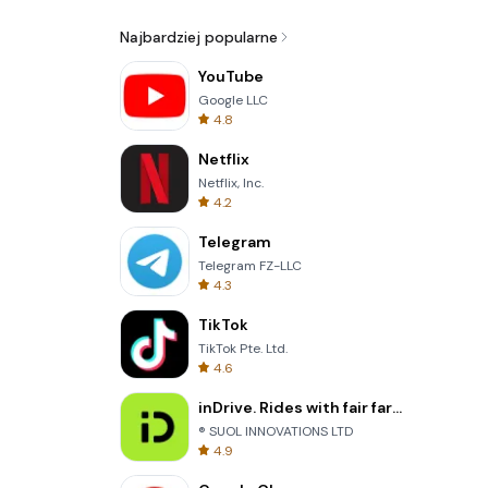
Najbardziej popularne
YouTube
Google LLC
4.8
Netflix
Netflix, Inc.
4.2
Telegram
Telegram FZ-LLC
4.3
TikTok
TikTok Pte. Ltd.
4.6
inDrive. Rides with fair fares
® SUOL INNOVATIONS LTD
4.9