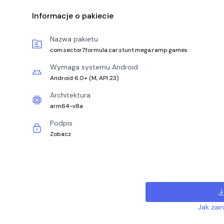
Informacje o pakiecie
Nazwa pakietu
com.sector7.formula.car.stunt.mega.ramp.games
Wymaga systemu Android
Android 6.0+
(
M, API 23
)
Architektura
arm64-v8a
Podpis
Zobacz
Jak zai