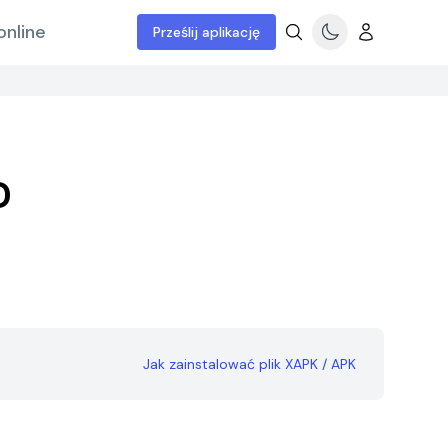
online
Prześlij aplikację
D
Jak zainstalować plik XAPK / APK