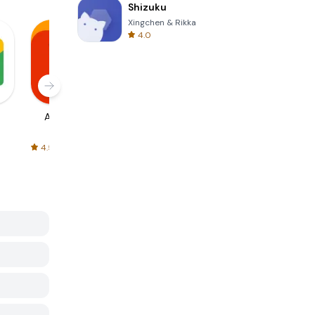
Shizuku
Xingchen & Rikka
4.0
AliExpress
Signal Private
Spotify - Music
Messenger
and Podcasts
4.5
4.3
4.6