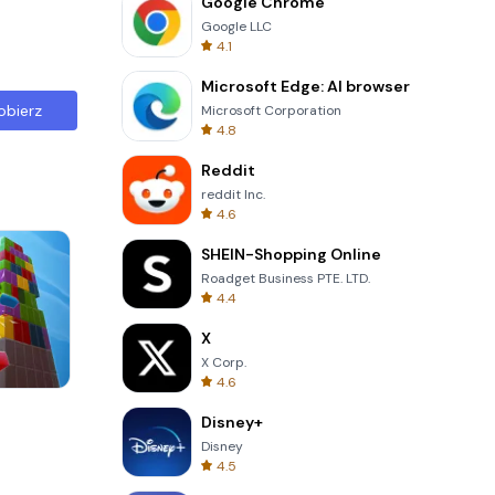
Google Chrome
Google LLC
4.1
Microsoft Edge: AI browser
obierz
Microsoft Corporation
4.8
Reddit
reddit Inc.
4.6
SHEIN-Shopping Online
Roadget Business PTE. LTD.
4.4
X
X Corp.
4.6
Garden Bloom
Disney+
Disney
4.5