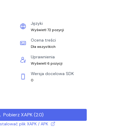
Języki
Wyświetl 72 pozycji
Ocena treści
Dla wszystkich
Uprawnienia
Wyświetl 6 pozycji
Wersja docelowa SDK
0
Pobierz XAPK
(
2.0
)
nstalować plik XAPK / APK