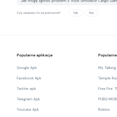
Jak mogę zgłosić problem z Truck Simulator Cargo G
Czy uważasz to za pomocne?
Tak
Nie
Popularne aplikacje
Popularne
Google Apk
My Talkin
Facebook Apk
Temple Ru
Twitter apk
Free Fire:
Telegram Apk
PUBG MOB
Youtube Apk
Roblox