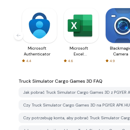
Microsoft
Microsoft
Blackmagi
Authenticator
Excel:
Camera
Spreadsheets
4.4
4.6
4.9
Truck Simulator Cargo Games 3D
FAQ
Jak pobrać Truck Simulator Cargo Games 3D z PGYER 
Czy Truck Simulator Cargo Games 3D na PGYER APK HU
Czy potrzebuję konta, aby pobrać Truck Simulator Ca