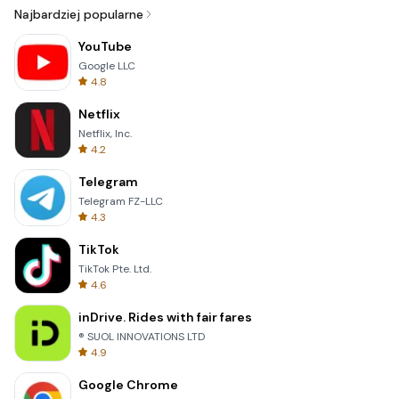
Najbardziej popularne
YouTube
Google LLC
4.8
Netflix
Netflix, Inc.
4.2
Telegram
Telegram FZ-LLC
4.3
TikTok
TikTok Pte. Ltd.
4.6
inDrive. Rides with fair fares
® SUOL INNOVATIONS LTD
4.9
Google Chrome