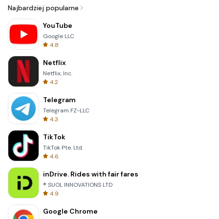
Najbardziej popularne
YouTube
Google LLC
4.8
Netflix
Netflix, Inc.
4.2
Telegram
Telegram FZ-LLC
4.3
TikTok
TikTok Pte. Ltd.
4.6
inDrive. Rides with fair fares
® SUOL INNOVATIONS LTD
4.9
Google Chrome