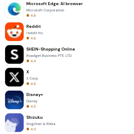
Microsoft Edge: AI browser
Microsoft Corporation
4.8
Reddit
reddit Inc.
4.6
SHEIN-Shopping Online
Roadget Business PTE. LTD.
4.4
X
X Corp.
4.6
Disney+
Disney
4.5
Shizuku
Xingchen & Rikka
4.0