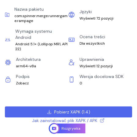
Nazwa pakietu
Języki
com.spinner.merge.runnergam
Wyświetl 72 pozycji
e.rampage
Wymaga systemu
Ocena treści
Android
Dla wszystkich
Android 5.1+
(
Lollipop MR1, API
22
)
Architektura
Uprawnienia
arm64-v8a
Wyświetl 12 pozycji
Podpis
Wersja docelowa SDK
Zobacz
0
Pobierz XAPK
(
1.4
)
Jak zainstalować plik XAPK / APK
Rozgrywka