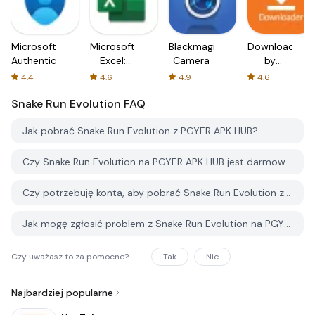
Microsoft
Microsoft
Blackmagic
Downloader
Authenticator
Excel:
Camera
by
Spreadsheets
AFTVnews
4.4
4.6
4.9
4.6
Snake Run Evolution
FAQ
Jak pobrać Snake Run Evolution z PGYER APK HUB?
Czy Snake Run Evolution na PGYER APK HUB jest darmowy do pobrania?
Czy potrzebuję konta, aby pobrać Snake Run Evolution z PGYER APK HUB?
Jak mogę zgłosić problem z Snake Run Evolution na PGYER APK HUB?
Czy uważasz to za pomocne?
Tak
Nie
Najbardziej popularne