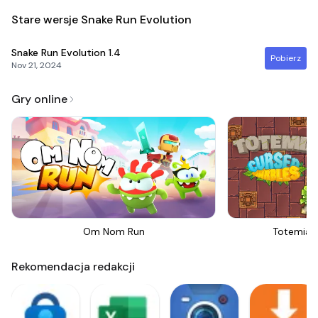
Stare wersje Snake Run Evolution
Snake Run Evolution
1.4
Pobierz
Nov 21, 2024
Gry online
Om Nom Run
Totemia 
Rekomendacja redakcji