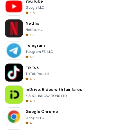
YouTube
Google LLC
4.8
Netflix
Netflix, Inc.
4.2
Telegram
Telegram FZ-LLC
4.3
TikTok
TikTok Pte. Ltd.
4.6
inDrive. Rides with fair fares
® SUOL INNOVATIONS LTD
4.9
Google Chrome
Google LLC
4.1