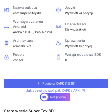
Nazwa pakietu
Języki
com.surprise.toy.d3
Wyświetl 74 pozycji
Wymaga systemu
Ocena treści
Android
Dla wszystkich
Android 8.0+
(
Oreo, API 26
)
Architektura
Uprawnienia
armeabi-v7a
Wyświetl 16 pozycji
Podpis
Wersja docelowa SDK
Zobacz
0
Pobierz XAPK
(
1.5.18
)
Jak zainstalować plik XAPK / APK
Rozgrywka
Stare wersje Super Toy 3D