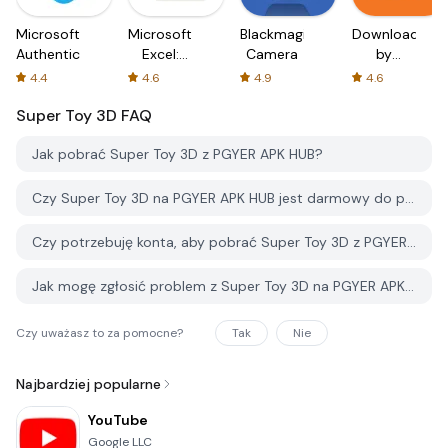
Microsoft
Microsoft
Blackmagic
Downloader
Authenticator
Excel:
Camera
by
Spreadsheets
AFTVnews
4.4
4.6
4.9
4.6
Super Toy 3D
FAQ
Jak pobrać Super Toy 3D z PGYER APK HUB?
Czy Super Toy 3D na PGYER APK HUB jest darmowy do pobrania?
Czy potrzebuję konta, aby pobrać Super Toy 3D z PGYER APK HUB?
Jak mogę zgłosić problem z Super Toy 3D na PGYER APK HUB?
Czy uważasz to za pomocne?
Tak
Nie
Najbardziej popularne
YouTube
Google LLC