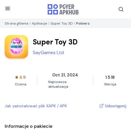
Strona główna
Aplikacje
Super Toy 3D
Pobierz
Super Toy 3D
SayGames Ltd
Oct 21, 2024
4.9
1.5.18
Najnowsza
Ocena
Wersja
aktualizacja
Jak zainstalować plik XAPK / APK
Udostępnij
Informacje o pakiecie