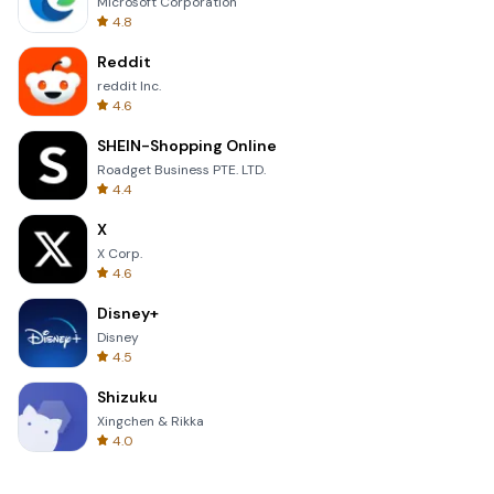
Microsoft Corporation
4.8
Reddit
reddit Inc.
4.6
SHEIN-Shopping Online
Roadget Business PTE. LTD.
4.4
X
X Corp.
4.6
Disney+
Disney
4.5
Shizuku
Xingchen & Rikka
4.0