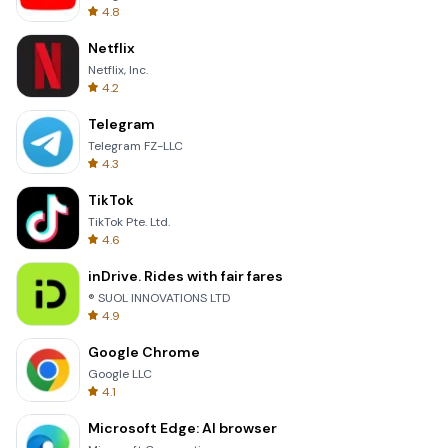
4.8
Netflix
Netflix, Inc.
4.2
Telegram
Telegram FZ-LLC
4.3
TikTok
TikTok Pte. Ltd.
4.6
inDrive. Rides with fair fares
® SUOL INNOVATIONS LTD
4.9
Google Chrome
Google LLC
4.1
Microsoft Edge: AI browser