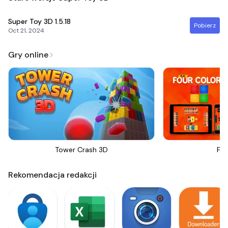
Super Toy 3D
1.5.18
Pobierz
Oct 21, 2024
Gry online
Tower Crash 3D
Fou
Rekomendacja redakcji