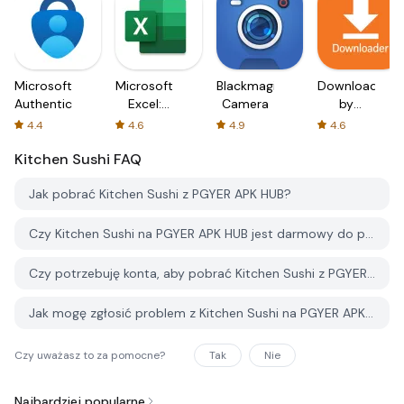
Microsoft
Microsoft
Blackmagic
Downloader
Authenticator
Excel:
Camera
by
Spreadsheets
AFTVnews
4.4
4.6
4.9
4.6
Kitchen Sushi
FAQ
Jak pobrać Kitchen Sushi z PGYER APK HUB?
Czy Kitchen Sushi na PGYER APK HUB jest darmowy do pobrania?
Czy potrzebuję konta, aby pobrać Kitchen Sushi z PGYER APK HUB?
Jak mogę zgłosić problem z Kitchen Sushi na PGYER APK HUB?
Czy uważasz to za pomocne?
Tak
Nie
Najbardziej popularne