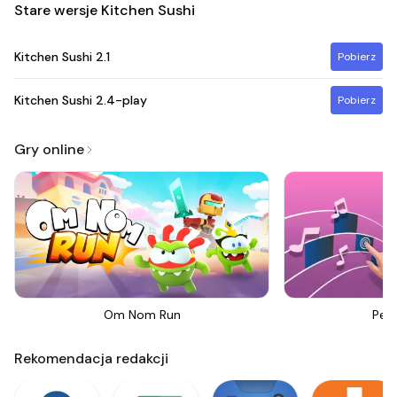
Stare wersje Kitchen Sushi
Kitchen Sushi
2.1
Pobierz
Kitchen Sushi
2.4-play
Pobierz
Gry online
Om Nom Run
Perf
Rekomendacja redakcji