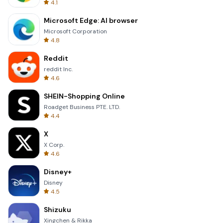
4.1
Microsoft Edge: AI browser
Microsoft Corporation
4.8
Reddit
reddit Inc.
4.6
SHEIN-Shopping Online
Roadget Business PTE. LTD.
4.4
X
X Corp.
4.6
Disney+
Disney
4.5
Shizuku
Xingchen & Rikka