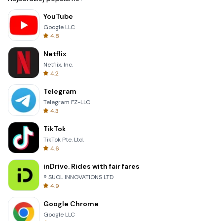
YouTube
Google LLC
4.8
Netflix
Netflix, Inc.
4.2
Telegram
Telegram FZ-LLC
4.3
TikTok
TikTok Pte. Ltd.
4.6
inDrive. Rides with fair fares
® SUOL INNOVATIONS LTD
4.9
Google Chrome
Google LLC