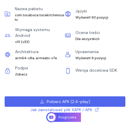
Nazwa pakietu
Języki
com.tocaboca.tocakitchensus
Wyświetl 93 pozycji
hi
Wymaga systemu
Ocena treści
Android
Dla wszystkich
v13
(
v33
)
Architektura
Uprawnienia
arm64-v8a, armeabi-v7a
Wyświetl 9 pozycji
Podpis
Wersja docelowa SDK
Zobacz
Pobierz APK
(
2.4-play
)
Jak zainstalować plik XAPK / APK
Rozgrywka