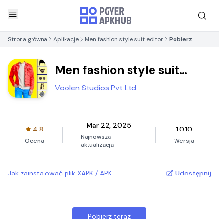
Strona główna
Aplikacje
Men fashion style suit editor
Pobierz
Men fashion style suit
editor
Voolen Studios Pvt Ltd
Mar 22, 2025
4.8
1.0.10
Najnowsza
Ocena
Wersja
aktualizacja
Jak zainstalować plik XAPK / APK
Udostępnij
Pobierz teraz