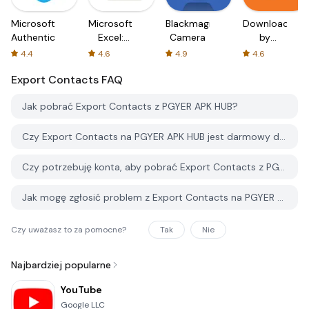
Microsoft
Microsoft
Blackmagic
Downloader
Authenticator
Excel:
Camera
by
Spreadsheets
AFTVnews
4.4
4.6
4.9
4.6
Export Contacts
FAQ
Jak pobrać Export Contacts z PGYER APK HUB?
Czy Export Contacts na PGYER APK HUB jest darmowy do pobrania?
Czy potrzebuję konta, aby pobrać Export Contacts z PGYER APK HUB?
Jak mogę zgłosić problem z Export Contacts na PGYER APK HUB?
Czy uważasz to za pomocne?
Tak
Nie
Najbardziej popularne
YouTube
Google LLC