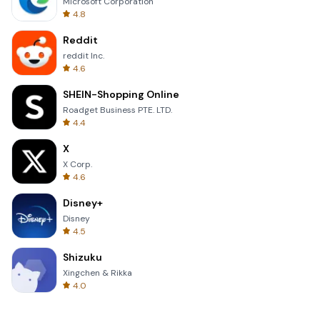
Microsoft Corporation
4.8
Reddit
reddit Inc.
4.6
SHEIN-Shopping Online
Roadget Business PTE. LTD.
4.4
X
X Corp.
4.6
Disney+
Disney
4.5
Shizuku
Xingchen & Rikka
4.0