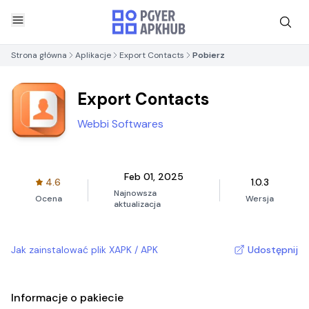
Strona główna
Aplikacje
Export Contacts
Pobierz
Export Contacts
Webbi Softwares
Feb 01, 2025
4.6
1.0.3
Najnowsza
Ocena
Wersja
aktualizacja
Jak zainstalować plik XAPK / APK
Udostępnij
Informacje o pakiecie