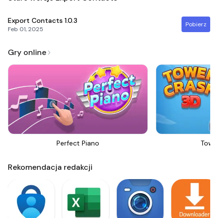
Export Contacts
1.0.3
Pobierz
Feb 01, 2025
Gry online
Perfect Piano
Towe
Rekomendacja redakcji