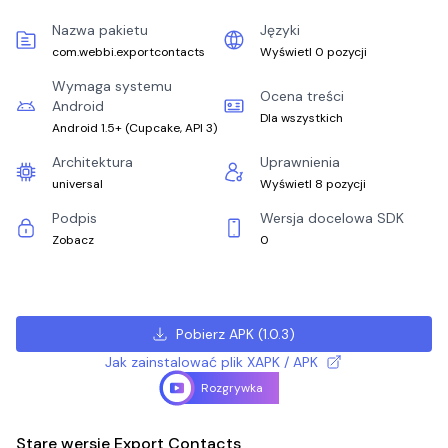
Nazwa pakietu
Języki
com.webbi.exportcontacts
Wyświetl 0 pozycji
Wymaga systemu
Ocena treści
Android
Dla wszystkich
Android 1.5+
(
Cupcake, API 3
)
Architektura
Uprawnienia
universal
Wyświetl 8 pozycji
Podpis
Wersja docelowa SDK
Zobacz
0
Pobierz APK
(
1.0.3
)
Jak zainstalować plik XAPK / APK
Rozgrywka
Stare wersje Export Contacts