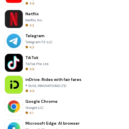
4.8
Netflix
Netflix, Inc.
4.2
Telegram
Telegram FZ-LLC
4.3
TikTok
TikTok Pte. Ltd.
4.6
inDrive. Rides with fair fares
® SUOL INNOVATIONS LTD
4.9
Google Chrome
Google LLC
4.1
Microsoft Edge: AI browser