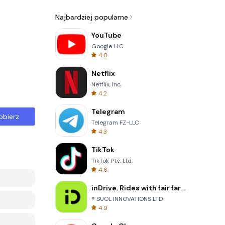
Najbardziej popularne
YouTube
Google LLC
4.8
Netflix
Netflix, Inc.
4.2
Telegram
obierz
Telegram FZ-LLC
4.3
TikTok
TikTok Pte. Ltd.
4.6
inDrive. Rides with fair fares
® SUOL INNOVATIONS LTD
4.9