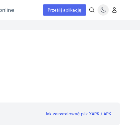
online
Prześlij aplikację
Jak zainstalować plik XAPK / APK