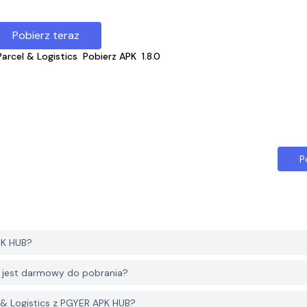
Pobierz teraz
rcel & Logistics
Pobierz APK
1.8.0
P
PK HUB?
 jest darmowy do pobrania?
& Logistics z PGYER APK HUB?