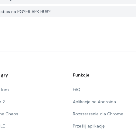
istics na PGYER APK HUB?
 gry
Funkcje
g Tom
FAQ
n 2
Aplikacja na Androida
 The Chaos
Rozszerzenie dla Chrome
ILE
Prześlij aplikację