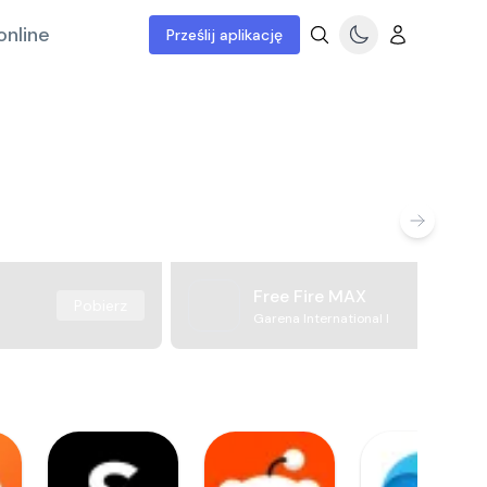
online
Prześlij aplikację
Free Fire MAX
Pobierz
Garena International I