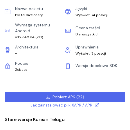
Nazwa pakietu
Języki
kor.tel.dictionary
Wyświetl 74 pozycji
Wymaga systemu
Ocena treści
Android
Dla wszystkich
v3.2-140714
(
v13
)
Architektura
Uprawnienia
-
Wyświetl 3 pozycji
Podpis
Wersja docelowa SDK
Zobacz
Pobierz APK
(
22
)
Jak zainstalować plik XAPK / APK
Stare wersje Korean Telugu