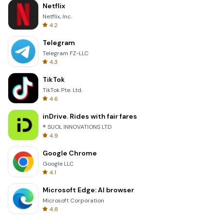
Netflix
Netflix, Inc.
4.2
Telegram
Telegram FZ-LLC
4.3
TikTok
TikTok Pte. Ltd.
4.6
inDrive. Rides with fair fares
® SUOL INNOVATIONS LTD
4.9
Google Chrome
Google LLC
4.1
Microsoft Edge: AI browser
Microsoft Corporation
4.8