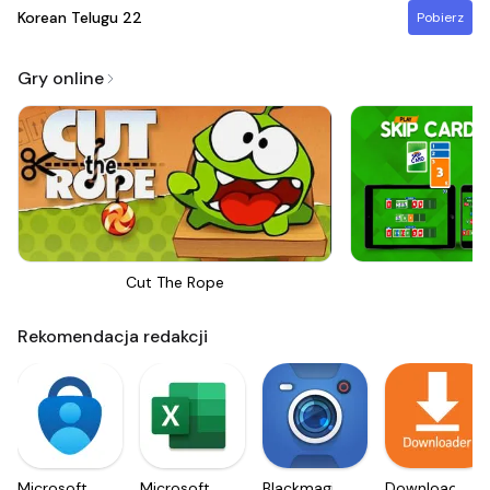
Korean Telugu
22
Pobierz
Gry online
Cut The Rope
Sk
Rekomendacja redakcji
Microsoft
Microsoft
Blackmagic
Downloader