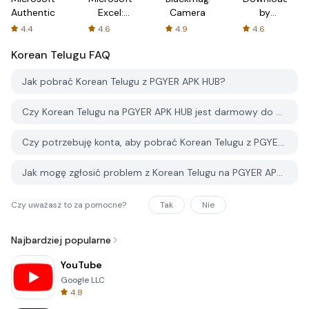
Authenticator
Excel:
Camera
by
Spreadsheets
AFTVnews
4.4
4.6
4.9
4.6
Korean Telugu
FAQ
Jak pobrać Korean Telugu z PGYER APK HUB?
Czy Korean Telugu na PGYER APK HUB jest darmowy do pobrania?
Czy potrzebuję konta, aby pobrać Korean Telugu z PGYER APK HUB?
Jak mogę zgłosić problem z Korean Telugu na PGYER APK HUB?
Czy uważasz to za pomocne?
Tak
Nie
Najbardziej popularne
YouTube
Google LLC
4.8