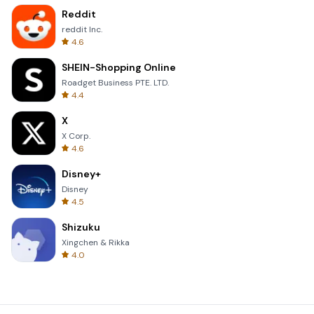
Reddit
reddit Inc.
4.6
SHEIN-Shopping Online
Roadget Business PTE. LTD.
4.4
X
X Corp.
4.6
Disney+
Disney
4.5
Shizuku
Xingchen & Rikka
4.0