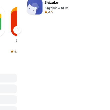
Shizuku
Xingchen & Rikka
4.0
AliExpress
Signal Private
Spotify - Music
Messenger
and Podcasts
4.5
4.3
4.6