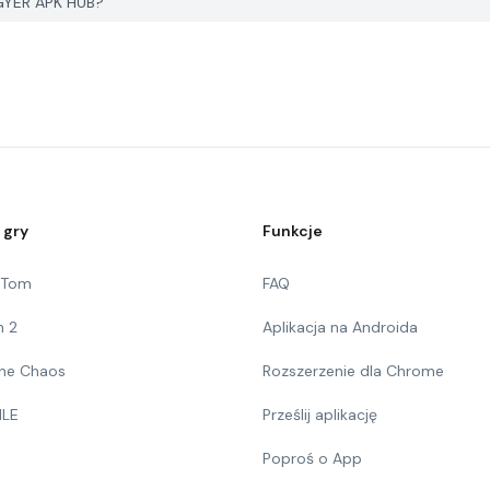
GYER APK HUB?
 gry
Funkcje
g Tom
FAQ
n 2
Aplikacja na Androida
 The Chaos
Rozszerzenie dla Chrome
ILE
Prześlij aplikację
Poproś o App