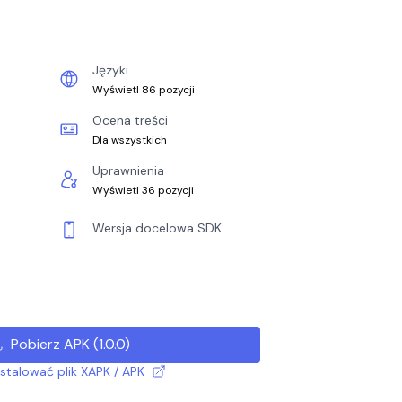
Języki
Wyświetl 86 pozycji
Ocena treści
Dla wszystkich
Uprawnienia
Wyświetl 36 pozycji
Wersja docelowa SDK
Pobierz APK
(
1.0.0
)
nstalować plik XAPK / APK