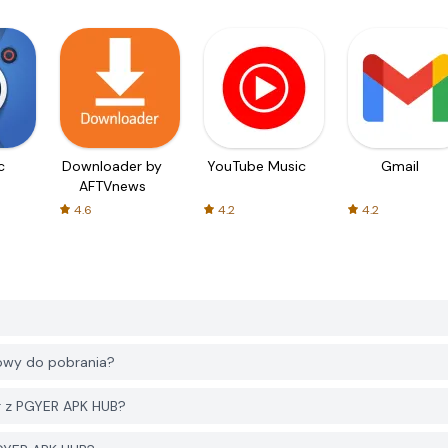
c
Downloader by
YouTube Music
Gmail
AFTVnews
4.6
4.2
4.2
owy do pobrania?
r z PGYER APK HUB?