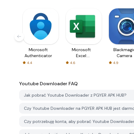
Microsoft
Microsoft
Blackmagi
Authenticator
Excel:
Camera
Spreadsheets
4.4
4.6
4.9
Youtube Downloader
FAQ
Jak pobrać Youtube Downloader z PGYER APK HUB?
Czy Youtube Downloader na PGYER APK HUB jest darm
Czy potrzebuję konta, aby pobrać Youtube Downloade