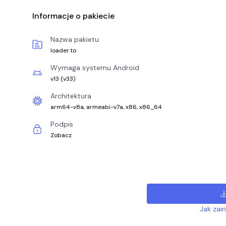
Informacje o pakiecie
Nazwa pakietu
loader.to
Wymaga systemu Android
v13
(
v33
)
Architektura
arm64-v8a, armeabi-v7a, x86, x86_64
Podpis
Zobacz
Jak zai