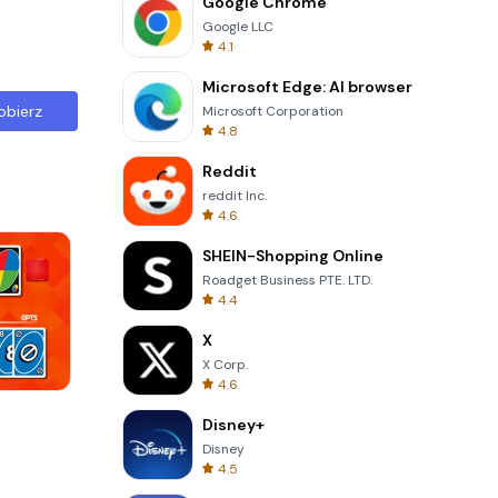
Google Chrome
Google LLC
4.1
Microsoft Edge: AI browser
obierz
Microsoft Corporation
4.8
Reddit
reddit Inc.
4.6
SHEIN-Shopping Online
Roadget Business PTE. LTD.
4.4
X
X Corp.
4.6
Skip Card
Disney+
Disney
4.5