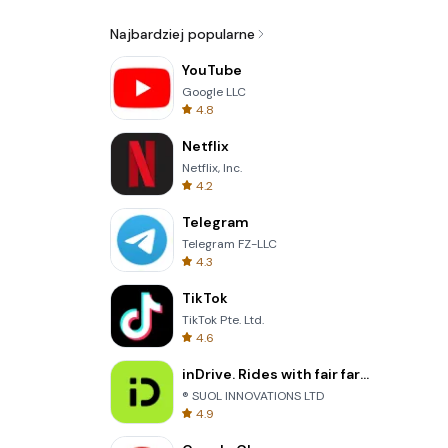
Najbardziej popularne
YouTube
Google LLC
4.8
Netflix
Netflix, Inc.
4.2
Telegram
Telegram FZ-LLC
4.3
TikTok
TikTok Pte. Ltd.
4.6
inDrive. Rides with fair fares
® SUOL INNOVATIONS LTD
4.9