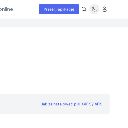
online
Prześlij aplikację
Jak zainstalować plik XAPK / APK