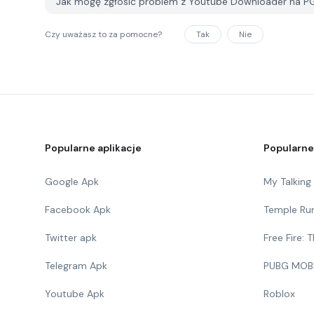
Jak mogę zgłosić problem z Youtube Downloader na P
Czy uważasz to za pomocne?
Tak
Nie
Popularne aplikacje
Popularne
Google Apk
My Talkin
Facebook Apk
Temple Ru
Twitter apk
Free Fire:
Telegram Apk
PUBG MOB
Youtube Apk
Roblox