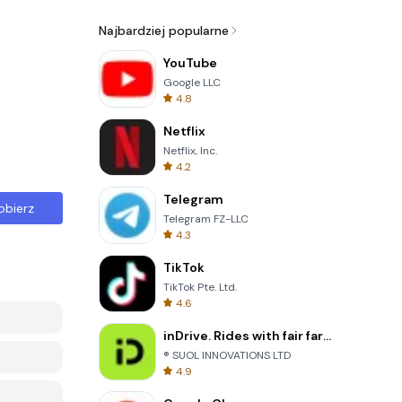
Najbardziej popularne
YouTube
Google LLC
4.8
Netflix
Netflix, Inc.
4.2
Telegram
obierz
Telegram FZ-LLC
4.3
TikTok
TikTok Pte. Ltd.
4.6
inDrive. Rides with fair fares
® SUOL INNOVATIONS LTD
4.9