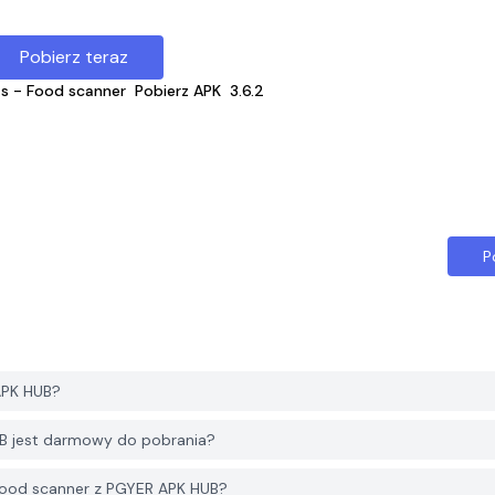
Pobierz teraz
s - Food scanner
Pobierz APK
3.6.2
P
APK HUB?
B jest darmowy do pobrania?
Food scanner z PGYER APK HUB?