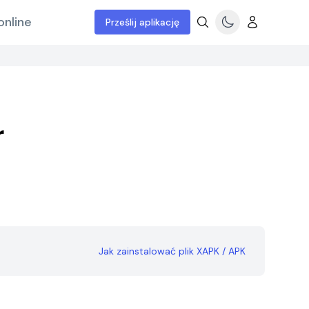
online
Prześlij aplikację
r
Jak zainstalować plik XAPK / APK