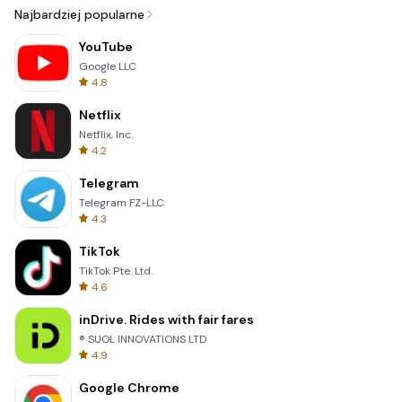
Najbardziej popularne
YouTube
Google LLC
4.8
Netflix
Netflix, Inc.
4.2
Telegram
Telegram FZ-LLC
4.3
TikTok
TikTok Pte. Ltd.
4.6
inDrive. Rides with fair fares
® SUOL INNOVATIONS LTD
4.9
Google Chrome