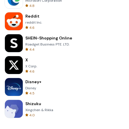
Microsoft Corporation
4.8
Reddit
reddit Inc.
4.6
SHEIN-Shopping Online
Roadget Business PTE. LTD.
4.4
X
X Corp.
4.6
Disney+
Disney
4.5
Shizuku
Xingchen & Rikka
4.0