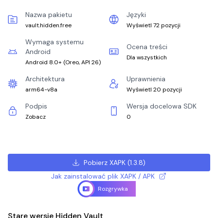
Nazwa pakietu
Języki
vault.hidden.free
Wyświetl 72 pozycji
Wymaga systemu
Ocena treści
Android
Dla wszystkich
Android 8.0+
(
Oreo, API 26
)
Architektura
Uprawnienia
arm64-v8a
Wyświetl 20 pozycji
Podpis
Wersja docelowa SDK
Zobacz
0
Pobierz XAPK
(
1.3.8
)
Jak zainstalować plik XAPK / APK
Rozgrywka
Stare wersje Hidden Vault