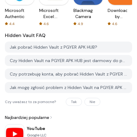
Microsoft
Microsoft
Blackmagic
Downloader
Authenticator
Excel:
Camera
by
Spreadsheets
AFTVnews
4.4
4.6
4.9
4.6
Hidden Vault
FAQ
Jak pobrać Hidden Vault z PGYER APK HUB?
Czy Hidden Vault na PGYER APK HUB jest darmowy do pobrania?
Czy potrzebuję konta, aby pobrać Hidden Vault z PGYER APK HUB?
Jak mogę zgłosić problem z Hidden Vault na PGYER APK HUB?
Czy uważasz to za pomocne?
Tak
Nie
Najbardziej popularne
YouTube
Google LLC