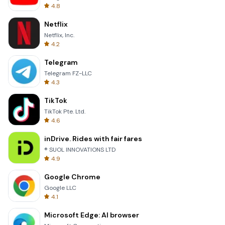
4.8
Netflix
Netflix, Inc.
4.2
Telegram
Telegram FZ-LLC
4.3
TikTok
TikTok Pte. Ltd.
4.6
inDrive. Rides with fair fares
® SUOL INNOVATIONS LTD
4.9
Google Chrome
Google LLC
4.1
Microsoft Edge: AI browser