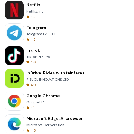
Netflix
Netflix, Inc.
4.2
Telegram
Telegram FZ-LLC
4.3
TikTok
TikTok Pte. Ltd.
4.6
inDrive. Rides with fair fares
® SUOL INNOVATIONS LTD
4.9
Google Chrome
Google LLC
4.1
Microsoft Edge: AI browser
Microsoft Corporation
4.8