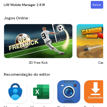
LiW Mobile Manager
2.8.18
Baixar
Jogos Online
3D Free Kick
Canno
Recomendação do editor