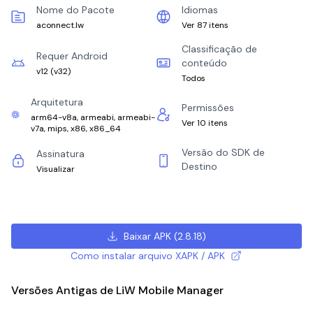
Nome do Pacote
Idiomas
aconnect.lw
Ver 87 itens
Classificação de
Requer Android
conteúdo
v12
(
v32
)
Todos
Arquitetura
Permissões
arm64-v8a, armeabi, armeabi-
Ver 10 itens
v7a, mips, x86, x86_64
Versão do SDK de
Assinatura
Destino
Visualizar
Baixar APK
(
2.8.18
)
Como instalar arquivo XAPK / APK
Versões Antigas de LiW Mobile Manager