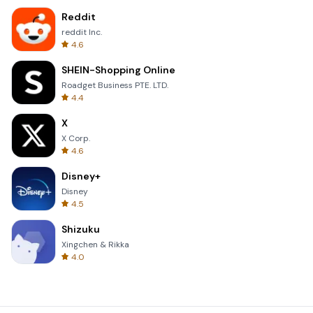
Reddit
reddit Inc.
4.6
SHEIN-Shopping Online
Roadget Business PTE. LTD.
4.4
X
X Corp.
4.6
Disney+
Disney
4.5
Shizuku
Xingchen & Rikka
4.0