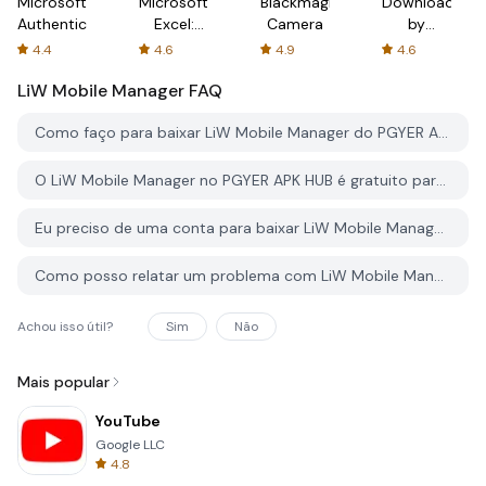
Microsoft
Microsoft
Blackmagic
Downloader
Authenticator
Excel:
Camera
by
Spreadsheets
AFTVnews
4.4
4.6
4.9
4.6
LiW Mobile Manager
FAQ
Como faço para baixar LiW Mobile Manager do PGYER APK HUB?
O LiW Mobile Manager no PGYER APK HUB é gratuito para baixar?
Eu preciso de uma conta para baixar LiW Mobile Manager do PGYER APK HUB?
Como posso relatar um problema com LiW Mobile Manager no PGYER APK HUB?
Achou isso útil?
Sim
Não
Mais popular
YouTube
Google LLC
4.8