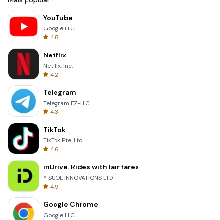
Mais popular
YouTube
Google LLC
4.8
Netflix
Netflix, Inc.
4.2
Telegram
Telegram FZ-LLC
4.3
TikTok
TikTok Pte. Ltd.
4.6
inDrive. Rides with fair fares
® SUOL INNOVATIONS LTD
4.9
Google Chrome
Google LLC