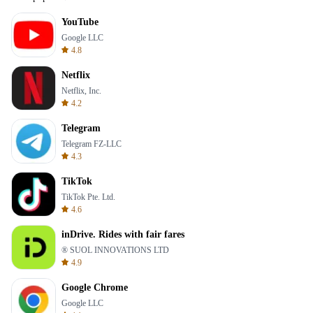
YouTube
Google LLC
4.8
Netflix
Netflix, Inc.
4.2
Telegram
Telegram FZ-LLC
4.3
TikTok
TikTok Pte. Ltd.
4.6
inDrive. Rides with fair fares
® SUOL INNOVATIONS LTD
4.9
Google Chrome
Google LLC