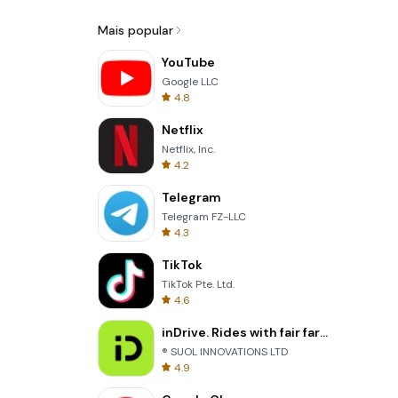
Mais popular
YouTube
Google LLC
4.8
Netflix
Netflix, Inc.
4.2
Telegram
Telegram FZ-LLC
4.3
TikTok
TikTok Pte. Ltd.
4.6
inDrive. Rides with fair fares
® SUOL INNOVATIONS LTD
4.9