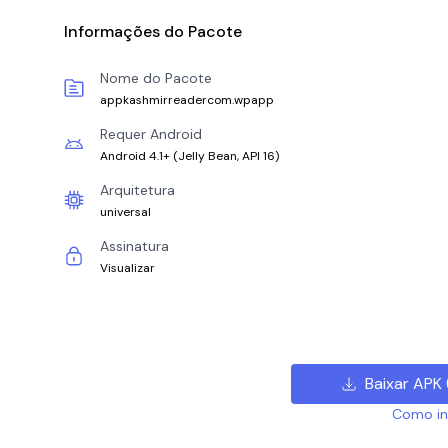
Informações do Pacote
Nome do Pacote
appkashmirreadercom.wpapp
Requer Android
Android 4.1+
(
Jelly Bean, API 16
)
Arquitetura
universal
Assinatura
Visualizar
Baixar APK
Como ins