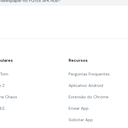
r Newspaper no PGYER APK HUB?
ulares
Recursos
g Tom
Perguntas Frequentes
n 2
Aplicativo Android
 The Chaos
Extensão do Chrome
ILE
Enviar App
Solicitar App