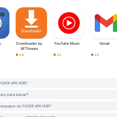
c
Downloader by
YouTube Music
Gmail
AFTVnews
4.6
4.2
4.2
 PGYER APK HUB?
ito para baixar?
 Newspaper do PGYER APK HUB?