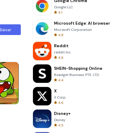
Google Chrome
Google LLC
4.1
Microsoft Edge: AI browser
Baixar
Microsoft Corporation
4.8
Reddit
reddit Inc.
4.6
SHEIN-Shopping Online
Roadget Business PTE. LTD.
4.4
X
X Corp.
4.6
Om Nom Run
Disney+
Disney
4.5