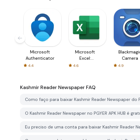
Microsoft
Microsoft
Blackmagi
Authenticator
Excel:
Camera
Spreadsheets
4.4
4.6
4.9
Kashmir Reader Newspaper
FAQ
Como faço para baixar Kashmir Reader Newspaper do
O Kashmir Reader Newspaper no PGYER APK HUB é gratu
Eu preciso de uma conta para baixar Kashmir Reader