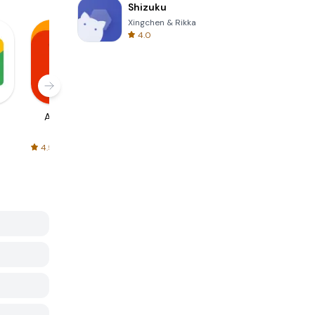
Shizuku
Xingchen & Rikka
4.0
AliExpress
Signal Private
Spotify - Music
Messenger
and Podcasts
4.5
4.3
4.6