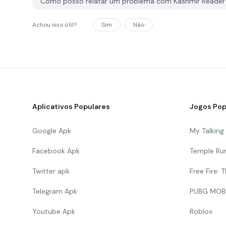
Como posso relatar um problema com Kashmir Reade
Achou isso útil?
Sim
Não
Aplicativos Populares
Jogos Pop
Google Apk
My Talkin
Facebook Apk
Temple Ru
Twitter apk
Free Fire:
Telegram Apk
PUBG MOB
Youtube Apk
Roblox