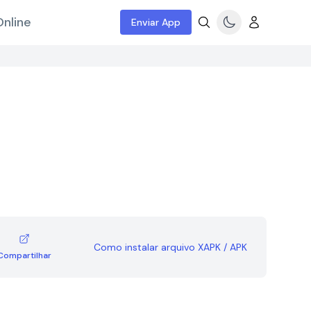
nline
Enviar App
Como instalar arquivo XAPK / APK
Compartilhar