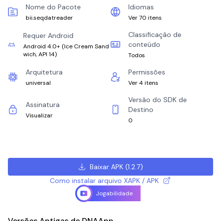
Nome do Pacote
Idiomas
bii.seqdatreader
Ver 70 itens
Classificação de
Requer Android
conteúdo
Android 4.0+
(
Ice Cream Sand
wich, API 14
)
Todos
Arquitetura
Permissões
universal
Ver 4 itens
Versão do SDK de
Assinatura
Destino
Visualizar
0
Baixar APK
(
1.2.7
)
Como instalar arquivo XAPK / APK
Jogabilidade
Versões Antigas de DNAApp