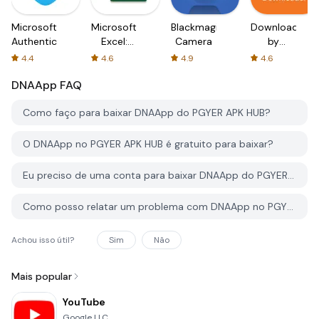
Microsoft
Microsoft
Blackmagic
Downloader
Authenticator
Excel:
Camera
by
Spreadsheets
AFTVnews
4.4
4.6
4.9
4.6
DNAApp
FAQ
Como faço para baixar DNAApp do PGYER APK HUB?
O DNAApp no PGYER APK HUB é gratuito para baixar?
Eu preciso de uma conta para baixar DNAApp do PGYER APK HUB?
Como posso relatar um problema com DNAApp no PGYER APK HUB?
Achou isso útil?
Sim
Não
Mais popular
YouTube
Google LLC