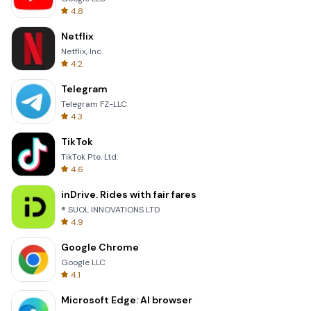
4.8
Netflix
Netflix, Inc.
4.2
Telegram
Telegram FZ-LLC
4.3
TikTok
TikTok Pte. Ltd.
4.6
inDrive. Rides with fair fares
® SUOL INNOVATIONS LTD
4.9
Google Chrome
Google LLC
4.1
Microsoft Edge: AI browser