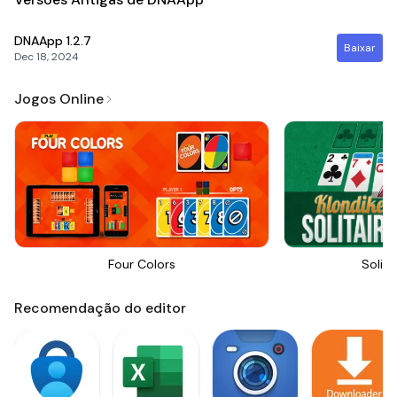
DNAApp
1.2.7
Baixar
Dec 18, 2024
Jogos Online
Four Colors
Solita
Recomendação do editor