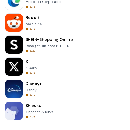
Microsoft Corporation
4.8
Reddit
reddit Inc.
4.6
SHEIN-Shopping Online
Roadget Business PTE. LTD.
4.4
X
X Corp.
4.6
Disney+
Disney
4.5
Shizuku
Xingchen & Rikka
4.0