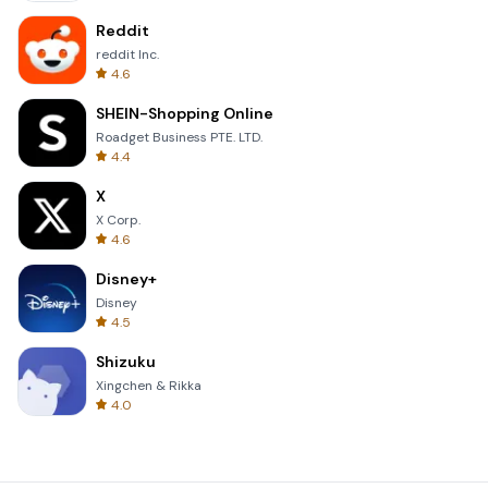
Reddit
reddit Inc.
4.6
SHEIN-Shopping Online
Roadget Business PTE. LTD.
4.4
X
X Corp.
4.6
Disney+
Disney
4.5
Shizuku
Xingchen & Rikka
4.0