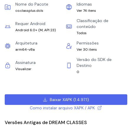
Nome do Pacote
Idiomas
co.classplus.dcls
Ver 74 itens
Classificação de
Requer Android
conteúdo
Android 6.0+
(
M, API 23
)
Todos
Arquitetura
Permissões
arm64-v8a
Ver 30 itens
Versão do SDK de
Assinatura
Destino
Visualizar
0
Baixar XAPK
(
1.4.97.1
)
Como instalar arquivo XAPK / APK
Versões Antigas de DREAM CLASSES