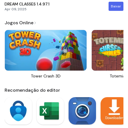
DREAM CLASSES
1.4.97.1
Baixar
Apr 09, 2025
Jogos Online
Tower Crash 3D
Totemia 
Recomendação do editor