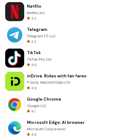
Netflix
Netflix, Inc.
4.2
Telegram
Telegram FZ-LLC
4.3
TikTok
TikTok Pte. Ltd.
4.6
inDrive. Rides with fair fares
® SUOL INNOVATIONS LTD
4.9
Google Chrome
Google LLC
4.1
Microsoft Edge: AI browser
Microsoft Corporation
4.8