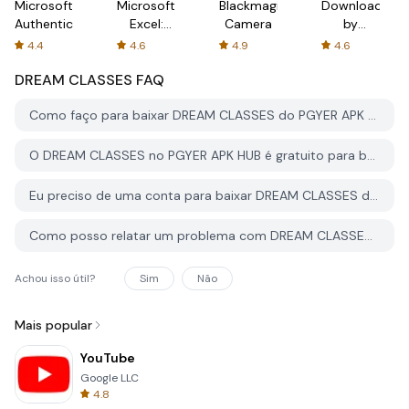
Microsoft
Microsoft
Blackmagic
Downloader
Authenticator
Excel:
Camera
by
Spreadsheets
AFTVnews
4.4
4.6
4.9
4.6
DREAM CLASSES
FAQ
Como faço para baixar DREAM CLASSES do PGYER APK HUB?
O DREAM CLASSES no PGYER APK HUB é gratuito para baixar?
Eu preciso de uma conta para baixar DREAM CLASSES do PGYER APK HUB?
Como posso relatar um problema com DREAM CLASSES no PGYER APK HUB?
Achou isso útil?
Sim
Não
Mais popular
YouTube
Google LLC
4.8