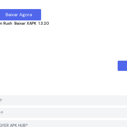
Baixar Agora
n Rush
Baixar XAPK
1.3.20
?
r?
PGYER APK HUB?