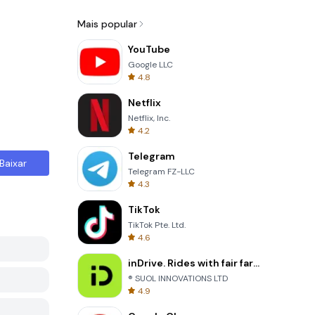
Mais popular
YouTube
Google LLC
4.8
Netflix
Netflix, Inc.
4.2
Telegram
Baixar
Telegram FZ-LLC
4.3
TikTok
TikTok Pte. Ltd.
4.6
inDrive. Rides with fair fares
® SUOL INNOVATIONS LTD
4.9