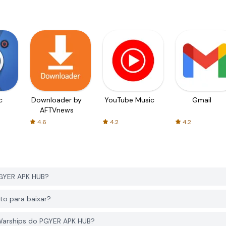
c
Downloader by
YouTube Music
Gmail
AFTVnews
4.6
4.2
4.2
PGYER APK HUB?
to para baixar?
: Warships do PGYER APK HUB?