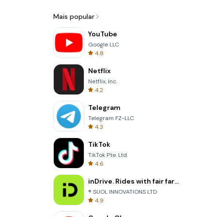
Mais popular
YouTube
Google LLC
4.8
Netflix
Netflix, Inc.
4.2
Telegram
Telegram FZ-LLC
4.3
TikTok
TikTok Pte. Ltd.
4.6
inDrive. Rides with fair fares
® SUOL INNOVATIONS LTD
4.9