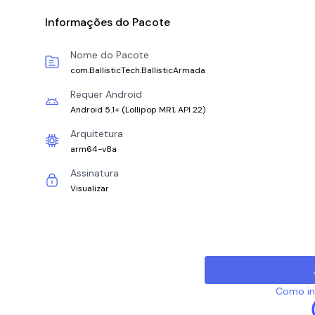
Informações do Pacote
Nome do Pacote
com.BallisticTech.BallisticArmada
Requer Android
Android 5.1+
(
Lollipop MR1, API 22
)
Arquitetura
arm64-v8a
Assinatura
Visualizar
Como ins