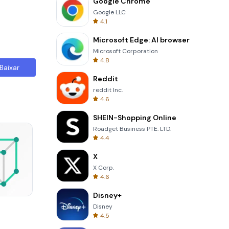
Google Chrome
Google LLC
4.1
Microsoft Edge: AI browser
Microsoft Corporation
4.8
Baixar
Reddit
reddit Inc.
4.6
SHEIN-Shopping Online
Roadget Business PTE. LTD.
4.4
X
X Corp.
4.6
Disney+
Skip Card
Disney
4.5