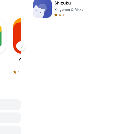
Shizuku
Xingchen & Rikka
4.0
AliExpress
Signal Private
Spotify - Music
Messenger
and Podcasts
4.5
4.3
4.6