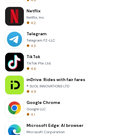
4.8
Netflix
Netflix, Inc.
4.2
Telegram
Telegram FZ-LLC
4.3
TikTok
TikTok Pte. Ltd.
4.6
inDrive. Rides with fair fares
® SUOL INNOVATIONS LTD
4.9
Google Chrome
Google LLC
4.1
Microsoft Edge: AI browser
Microsoft Corporation