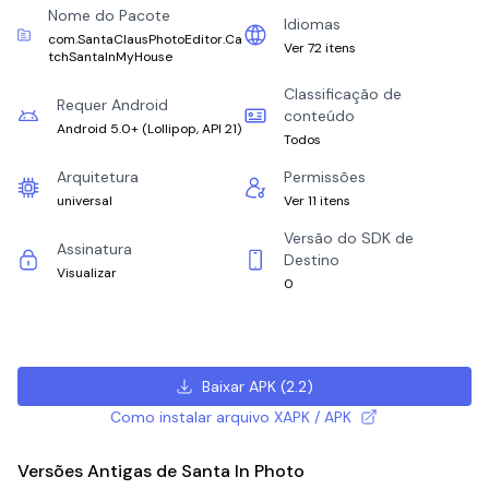
Nome do Pacote
Idiomas
com.SantaClausPhotoEditor.Ca
Ver 72 itens
tchSantaInMyHouse
Classificação de
Requer Android
conteúdo
Android 5.0+
(
Lollipop, API 21
)
Todos
Arquitetura
Permissões
universal
Ver 11 itens
Versão do SDK de
Assinatura
Destino
Visualizar
0
Baixar APK
(
2.2
)
Como instalar arquivo XAPK / APK
Versões Antigas de Santa In Photo