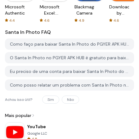
Microsoft
Microsoft
Blackmagic
Downloader
Authenticator
Excel:
Camera
by
Spreadsheets
AFTVnews
4.4
4.6
4.9
4.6
Santa In Photo
FAQ
Como faço para baixar Santa In Photo do PGYER APK HUB?
O Santa In Photo no PGYER APK HUB é gratuito para baixar?
Eu preciso de uma conta para baixar Santa In Photo do PGYER APK HUB?
Como posso relatar um problema com Santa In Photo no PGYER APK HUB?
Achou isso útil?
Sim
Não
Mais popular
YouTube
Google LLC