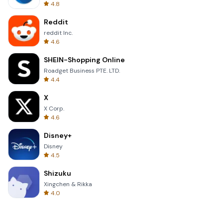
4.8
Reddit
reddit Inc.
4.6
SHEIN-Shopping Online
Roadget Business PTE. LTD.
4.4
X
X Corp.
4.6
Disney+
Disney
4.5
Shizuku
Xingchen & Rikka
4.0