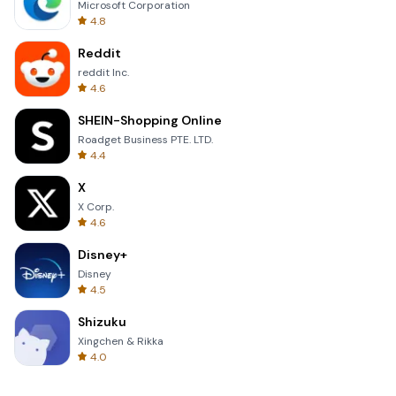
Microsoft Corporation
4.8
Reddit
reddit Inc.
4.6
SHEIN-Shopping Online
Roadget Business PTE. LTD.
4.4
X
X Corp.
4.6
Disney+
Disney
4.5
Shizuku
Xingchen & Rikka
4.0