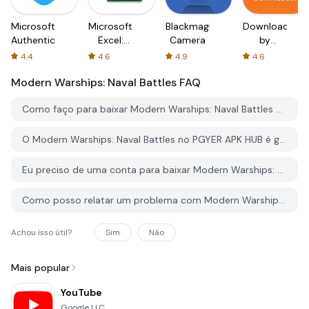
Microsoft
Microsoft
Blackmagic
Downloader
Authenticator
Excel:
Camera
by
Spreadsheets
AFTVnews
4.4
4.6
4.9
4.6
Modern Warships: Naval Battles
FAQ
Como faço para baixar Modern Warships: Naval Battles do PGYER APK HUB?
O Modern Warships: Naval Battles no PGYER APK HUB é gratuito para baixar?
Eu preciso de uma conta para baixar Modern Warships: Naval Battles do PGYER APK HUB?
Como posso relatar um problema com Modern Warships: Naval Battles no PGYER APK HUB?
Achou isso útil?
Sim
Não
Mais popular
YouTube
Google LLC