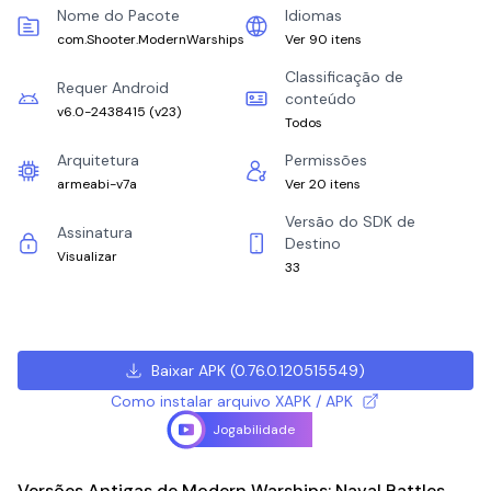
Nome do Pacote
Idiomas
com.Shooter.ModernWarships
Ver 90 itens
Classificação de
Requer Android
conteúdo
v6.0-2438415
(
v23
)
Todos
Arquitetura
Permissões
armeabi-v7a
Ver 20 itens
Versão do SDK de
Assinatura
Destino
Visualizar
33
Baixar APK
(
0.76.0.120515549
)
Como instalar arquivo XAPK / APK
Jogabilidade
Versões Antigas de Modern Warships: Naval Battles