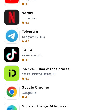
4.8
Netflix
Netflix, Inc.
4.2
Telegram
Telegram FZ-LLC
4.3
TikTok
TikTok Pte. Ltd.
4.6
inDrive. Rides with fair fares
® SUOL INNOVATIONS LTD
4.9
Google Chrome
Google LLC
4.1
Microsoft Edge: AI browser