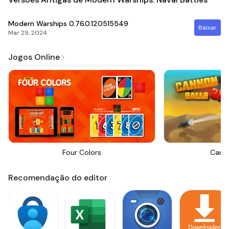
Modern Warships
0.76.0.120515549
Baixar
Mar 29, 2024
Jogos Online
Four Colors
Canno
Recomendação do editor