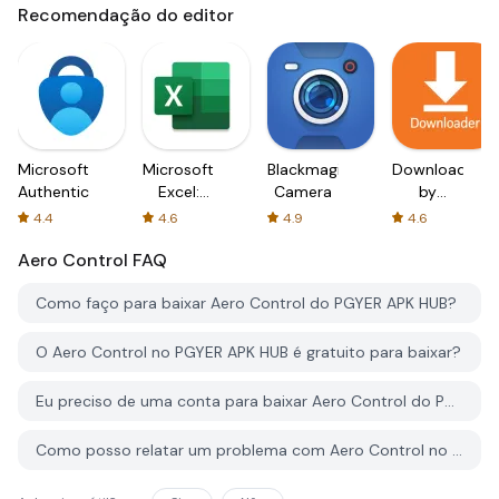
Recomendação do editor
Microsoft
Microsoft
Blackmagic
Downloader
Authenticator
Excel:
Camera
by
Spreadsheets
AFTVnews
4.4
4.6
4.9
4.6
Aero Control
FAQ
Como faço para baixar Aero Control do PGYER APK HUB?
O Aero Control no PGYER APK HUB é gratuito para baixar?
Eu preciso de uma conta para baixar Aero Control do PGYER APK HUB?
Como posso relatar um problema com Aero Control no PGYER APK HUB?