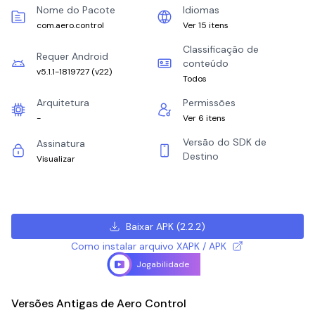
Nome do Pacote
Idiomas
com.aero.control
Ver 15 itens
Classificação de
Requer Android
conteúdo
v5.1.1-1819727
(
v22
)
Todos
Arquitetura
Permissões
-
Ver 6 itens
Versão do SDK de
Assinatura
Destino
Visualizar
Baixar APK
(
2.2.2
)
Como instalar arquivo XAPK / APK
Jogabilidade
Versões Antigas de Aero Control