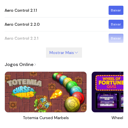
Aero Control
2.1.1
Baixar
Aero Control
2.2.0
Baixar
Aero Control
2.2.1
Baixar
Mostrar Mais
Jogos Online
Totemia Cursed Marbels
Wheel Of