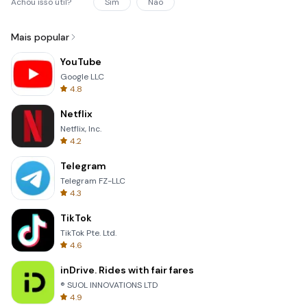
Achou isso útil?
Sim
Não
Mais popular
YouTube
Google LLC
4.8
Netflix
Netflix, Inc.
4.2
Telegram
Telegram FZ-LLC
4.3
TikTok
TikTok Pte. Ltd.
4.6
inDrive. Rides with fair fares
® SUOL INNOVATIONS LTD
4.9