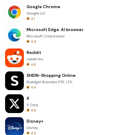
Google Chrome
Google LLC
4.1
Microsoft Edge: AI browser
Microsoft Corporation
4.8
Reddit
reddit Inc.
4.6
SHEIN-Shopping Online
Roadget Business PTE. LTD.
4.4
X
X Corp.
4.6
Disney+
Disney
4.5