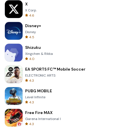
X
X Corp.
4.6
Disney+
Disney
4.5
Shizuku
Xingchen & Rikka
4.0
EA SPORTS FC™ Mobile Soccer
ELECTRONIC ARTS
4.3
PUBG MOBILE
Level Infinite
4.3
Free Fire MAX
Garena International I
4.3