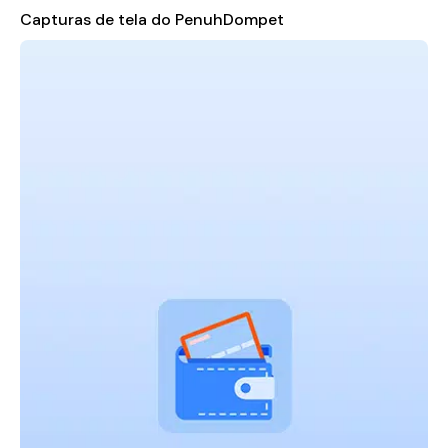
suas despesas diárias com nossa funcionalidade de
Capturas de tela do PenuhDompet
rastreamento de despesas robusta. Categorize seus
gastos - seja alimentos, entretenimento ou serviços
públicos - e obtenha insights sobre suas habitudes de
gastos. Visualize seus dados financeiros através de
gráficos e tabelas, facilitando a identificação de áreas
onde você pode economizar mais.
Gerenciamento de Renda:
Registre suas fontes de renda
de maneira suave no aplicativo. PenuhDompet permite
que você monitore suas receitas ao longo do tempo,
permitindo-lhe alinhar melhor suas despesas com seus
objetivos financeiros.
Ferramentas de Orçamento:
Defina orçamentos
personalizados adequados ao seu estilo de vida.
PenuhDompet ajuda você a criar orçamentos realistas
para várias categorias, garantindo que você possa gastar
conscientemente enquanto ainda pode desfrutar dos
prazeres da vida.
Metas de Economia:
Defina e acompanhe suas metas de
economia para eventos futuros, férias ou compras