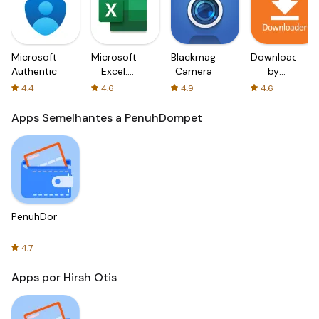
Microsoft
Microsoft
Blackmagic
Downloader
Authenticator
Excel:
Camera
by
Spreadsheets
AFTVnews
4.4
4.6
4.9
4.6
Apps Semelhantes a PenuhDompet
PenuhDompet
4.7
Apps por Hirsh Otis