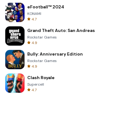
eFootball™ 2024
KONAMI
4.7
Grand Theft Auto: San Andreas
Rockstar Games
4.9
Bully: Anniversary Edition
Rockstar Games
4.9
Clash Royale
Supercell
4.7
Toca Life World: Build a Story
Toca Boca
4.6
Block Blast!
Hungry Studio
4.2