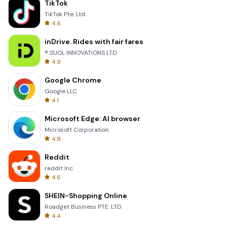
TikTok
TikTok Pte. Ltd.
4.6
inDrive. Rides with fair fares
® SUOL INNOVATIONS LTD
4.9
Google Chrome
Google LLC
4.1
Microsoft Edge: AI browser
Microsoft Corporation
4.8
Reddit
reddit Inc.
4.6
SHEIN-Shopping Online
Roadget Business PTE. LTD.
4.4