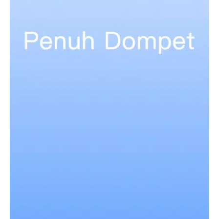
específicas. PenuhDompet permite que você atribua
quantidades específicas para cada meta, tornando mais
fácil manter-se motivado e focado em suas aspirações
financeiras.
Seguimento de Investimentos:
Para aqueles
interessados em construir riqueza por meio de
investimentos, PenuhDompet fornece ferramentas para
monitorar seus investimentos. Mantenha-se informado
sobre ações, fundos mútuos e outras formas de
investimento em um único lugar.
Armazenamento de Dados Seguro:
Sua informação
financeira é sensível e nós priorizamos sua privacidade.
PenuhDompet emprega medidas de segurança avançadas
para garantir que seus dados permaneçam confidenciais
e seguros. Descanse tranquilo sabendo que suas
informações financeiras estão em boas mãos.
Insights e Relatórios Financeiros:
Obtenha uma
compreensão mais profunda de sua saúde financeira com
nossos relatórios automatizados. Analisar suas finanças
nunca foi tão fácil, com relatórios mensais detalhados