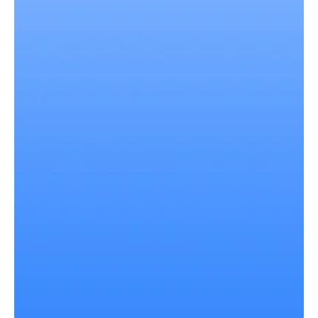
que fornecem uma visão clara de sua renda, despesas e
economias.
Lembretes e Notificações:
Nunca perca uma data de
pagamento ou cobrança novamente. PenuhDompet envia
avisos pontuais para datas de cobrança e pagamentos
iminentes, ajudando você a evitar multas por atraso e
gerenciar efetivamente seu fluxo de caixa.
Comunidade e Suporte:
Junte-se à nossa crescente
comunidade de usuários ansiosos por compartilhar dicas
sobre gestão financeira. Acesse um sistema de apoio
onde você pode fazer perguntas, buscar conselhos e
emprestar um esforço para aumentar sua literacia
financeira.
Por Que Escolher PenuhDompet?
PenuhDompet não é apenas outra aplicação financeira - é
uma ferramenta integral projetada para transformar a forma
como você pensa e gerencia suas finanças. Seja você
buscando economizar para uma viagem sonhada, pagar
dívidas ou simplesmente acompanhar onde seu dinheiro vai