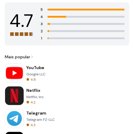
5
4.7
4
3
2
1
Mais popular
YouTube
Google LLC
4.8
Netflix
Netflix, Inc.
4.2
Telegram
Telegram FZ-LLC
4.3