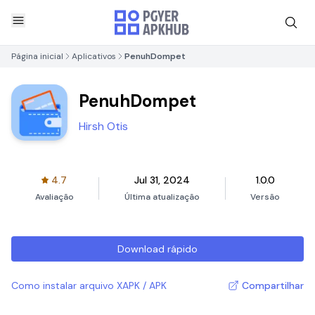
Página inicial
Aplicativos
PenuhDompet
PenuhDompet
Hirsh Otis
4.7
Jul 31, 2024
1.0.0
Avaliação
Última atualização
Versão
Download rápido
Como instalar arquivo XAPK / APK
Compartilhar