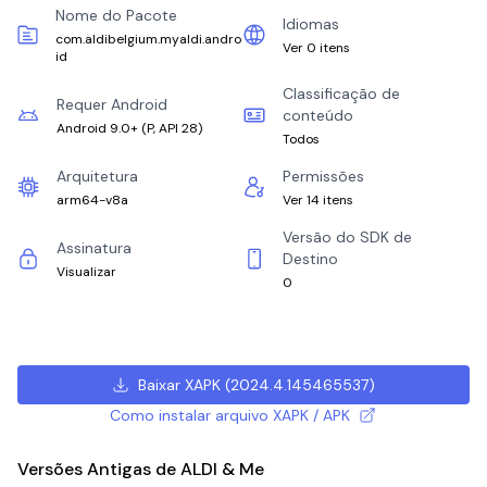
Nome do Pacote
Idiomas
com.aldibelgium.myaldi.andro
Ver 0 itens
id
Classificação de
Requer Android
conteúdo
Android 9.0+
(
P, API 28
)
Todos
Arquitetura
Permissões
arm64-v8a
Ver 14 itens
Versão do SDK de
Assinatura
Destino
Visualizar
0
Baixar XAPK
(
2024.4.145465537
)
Como instalar arquivo XAPK / APK
Versões Antigas de ALDI & Me