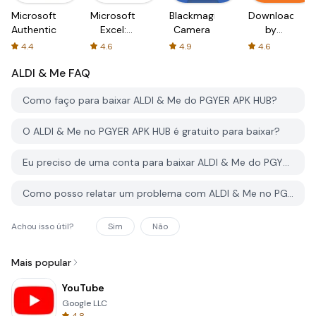
Microsoft
Microsoft
Blackmagic
Downloader
Authenticator
Excel:
Camera
by
Spreadsheets
AFTVnews
4.4
4.6
4.9
4.6
ALDI & Me
FAQ
Como faço para baixar ALDI & Me do PGYER APK HUB?
O ALDI & Me no PGYER APK HUB é gratuito para baixar?
Eu preciso de uma conta para baixar ALDI & Me do PGYER APK HUB?
Como posso relatar um problema com ALDI & Me no PGYER APK HUB?
Achou isso útil?
Sim
Não
Mais popular
YouTube
Google LLC