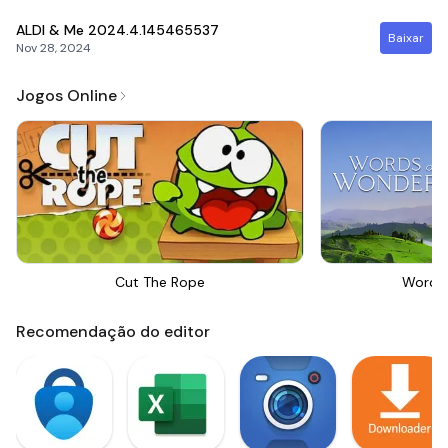
ALDI & Me
2024.4.145465537
Baixar
Nov 28, 2024
Jogos Online
Cut The Rope
Words
Recomendação do editor