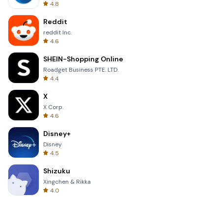
4.8
Reddit
reddit Inc.
4.6
SHEIN-Shopping Online
Roadget Business PTE. LTD.
4.4
X
X Corp.
4.6
Disney+
Disney
4.5
Shizuku
Xingchen & Rikka
4.0