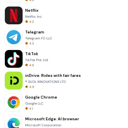
4.8
Netflix
Netflix, Inc.
4.2
Telegram
Telegram FZ-LLC
4.3
TikTok
TikTok Pte. Ltd.
4.6
inDrive. Rides with fair fares
® SUOL INNOVATIONS LTD
4.9
Google Chrome
Google LLC
4.1
Microsoft Edge: AI browser
Microsoft Corporation