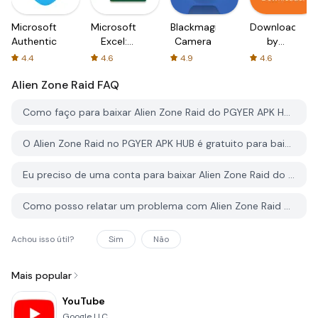
Microsoft
Microsoft
Blackmagic
Downloader
Authenticator
Excel:
Camera
by
Spreadsheets
AFTVnews
4.4
4.6
4.9
4.6
Alien Zone Raid
FAQ
Como faço para baixar Alien Zone Raid do PGYER APK HUB?
O Alien Zone Raid no PGYER APK HUB é gratuito para baixar?
Eu preciso de uma conta para baixar Alien Zone Raid do PGYER APK HUB?
Como posso relatar um problema com Alien Zone Raid no PGYER APK HUB?
Achou isso útil?
Sim
Não
Mais popular
YouTube
Google LLC