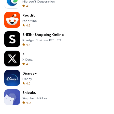
Microsoft Corporation
4.8
Reddit
reddit Inc.
4.6
SHEIN-Shopping Online
Roadget Business PTE. LTD.
4.4
X
X Corp.
4.6
Disney+
Disney
4.5
Shizuku
Xingchen & Rikka
4.0