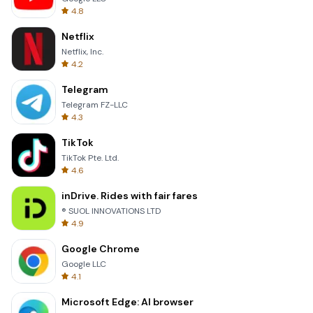
4.8
Netflix
Netflix, Inc.
4.2
Telegram
Telegram FZ-LLC
4.3
TikTok
TikTok Pte. Ltd.
4.6
inDrive. Rides with fair fares
® SUOL INNOVATIONS LTD
4.9
Google Chrome
Google LLC
4.1
Microsoft Edge: AI browser