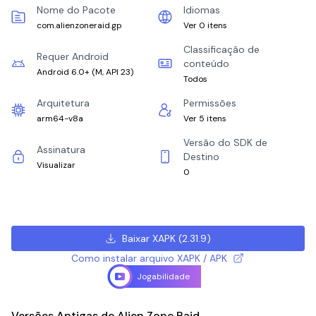
Nome do Pacote
Idiomas
com.alienzoneraid.gp
Ver 0 itens
Classificação de
Requer Android
conteúdo
Android 6.0+
(
M, API 23
)
Todos
Arquitetura
Permissões
arm64-v8a
Ver 5 itens
Versão do SDK de
Assinatura
Destino
Visualizar
0
Baixar XAPK
(
2.31.9
)
Como instalar arquivo XAPK / APK
Jogabilidade
Versões Antigas de Alien Zone Raid