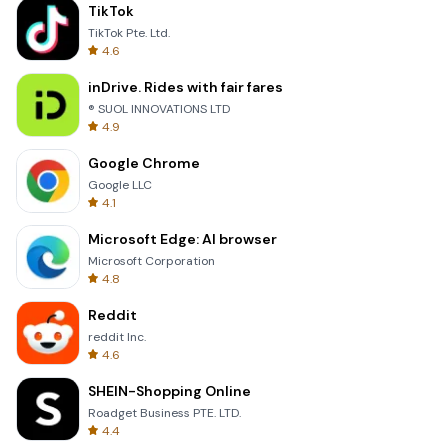
TikTok
TikTok Pte. Ltd.
4.6
inDrive. Rides with fair fares
® SUOL INNOVATIONS LTD
4.9
Google Chrome
Google LLC
4.1
Microsoft Edge: AI browser
Microsoft Corporation
4.8
Reddit
reddit Inc.
4.6
SHEIN-Shopping Online
Roadget Business PTE. LTD.
4.4