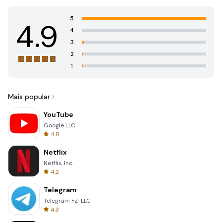
5
4.9
4
3
2
1
Mais popular
YouTube
Google LLC
4.8
Netflix
Netflix, Inc.
4.2
Telegram
Telegram FZ-LLC
4.3