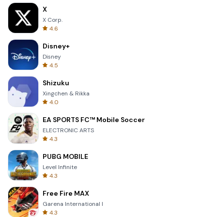
X
X Corp.
4.6
Disney+
Disney
4.5
Shizuku
Xingchen & Rikka
4.0
EA SPORTS FC™ Mobile Soccer
ELECTRONIC ARTS
4.3
PUBG MOBILE
Level Infinite
4.3
Free Fire MAX
Garena International I
4.3