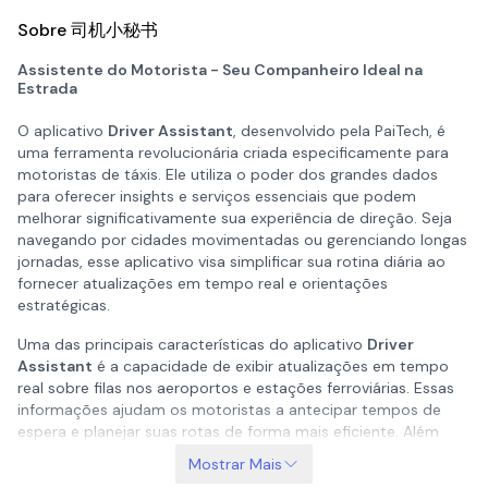
Sobre 司机小秘书
Assistente do Motorista - Seu Companheiro Ideal na
Estrada
O aplicativo
Driver Assistant
, desenvolvido pela PaiTech, é
uma ferramenta revolucionária criada especificamente para
motoristas de táxis. Ele utiliza o poder dos grandes dados
para oferecer insights e serviços essenciais que podem
melhorar significativamente sua experiência de direção. Seja
navegando por cidades movimentadas ou gerenciando longas
jornadas, esse aplicativo visa simplificar sua rotina diária ao
fornecer atualizações em tempo real e orientações
estratégicas.
Uma das principais características do aplicativo
Driver
Assistant
é a capacidade de exibir atualizações em tempo
real sobre filas nos aeroportos e estações ferroviárias. Essas
informações ajudam os motoristas a antecipar tempos de
espera e planejar suas rotas de forma mais eficiente. Além
disso, o aplicativo fornece um "mapa de áreas quentes" para
Mostrar Mais
coletas ativas nas proximidades quando você estiver dirigindo.