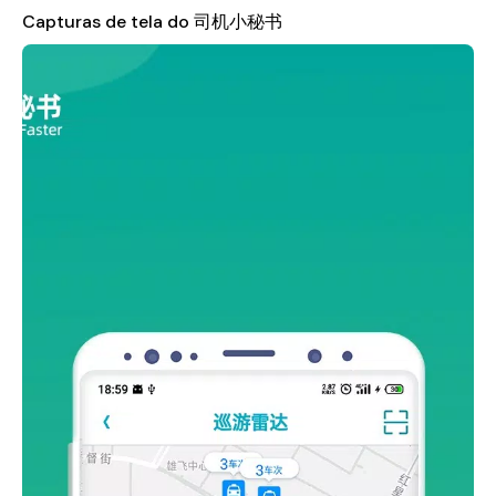
Esses recursos visuais permitem identificar áreas com alta
Capturas de tela do 司机小秘书
demanda de forma rápida, aumentando as chances de pegar
passageiros rapidamente.
Para empresas que implementam sistemas de gestão de
motoristas com vinculação de veículos, o aplicativo
desbloqueia ainda mais funcionalidades avançadas. Isso
significa opções de personalização aprimoradas adaptadas às
necessidades operacionais específicas, enquanto garante
integração sem problemas nos fluxos de trabalho existentes.
Além disso, todos esses serviços premium permanecem
acessíveis gratuitamente para usuários registrados — um
testemunho do compromisso da PaiTech em apoiar
motoristas profissionais em todo o mundo.
Em resumo, se você está buscando otimizar suas escolhas de
rota com base nas condições de tráfego atuais ou
simplesmente quer manter-se informado sobre tendências da
indústria, o aplicativo
Driver Assistant
tem tudo coberto! Ao
integrar tecnologia de ponta às operações diárias, ele
promete não apenas conveniência, mas também maior
lucratividade ao longo do tempo. Então, por que esperar?
Baixe agora e assuma o controle da sua carreira como nunca