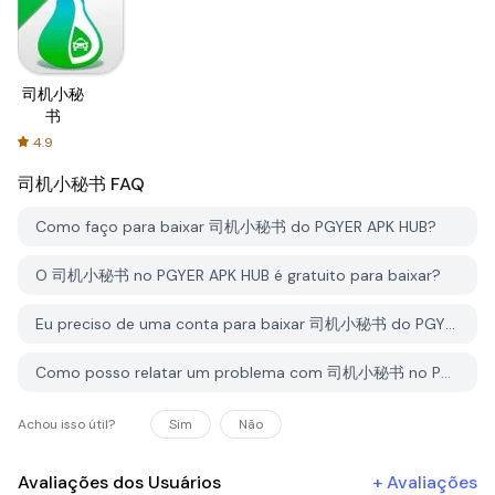
司机小秘
书
4.9
司机小秘书
FAQ
Como faço para baixar 司机小秘书 do PGYER APK HUB?
O 司机小秘书 no PGYER APK HUB é gratuito para baixar?
Eu preciso de uma conta para baixar 司机小秘书 do PGYER APK HUB?
Como posso relatar um problema com 司机小秘书 no PGYER APK HUB?
Achou isso útil?
Sim
Não
Avaliações dos Usuários
+
Avaliações