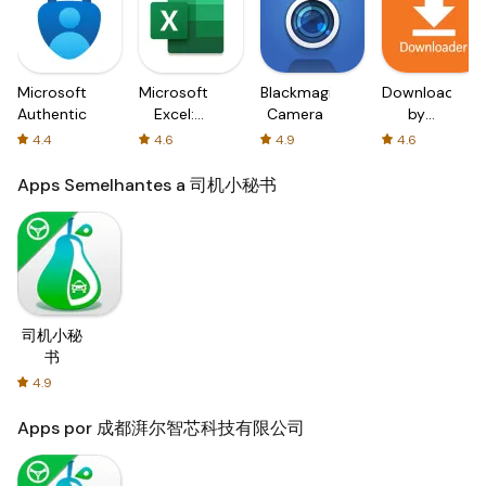
Microsoft
Microsoft
Blackmagic
Downloader
Authenticator
Excel:
Camera
by
Spreadsheets
AFTVnews
4.4
4.6
4.9
4.6
Apps Semelhantes a 司机小秘书
司机小秘
书
4.9
Apps por 成都湃尔智芯科技有限公司