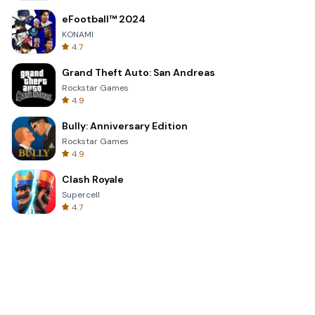
eFootball™ 2024
KONAMI
4.7
Grand Theft Auto: San Andreas
Rockstar Games
4.9
Bully: Anniversary Edition
Rockstar Games
4.9
Clash Royale
Supercell
4.7
Toca Life World: Build a Story
Toca Boca
4.6
Block Blast!
Hungry Studio
4.2