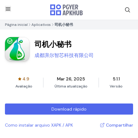
Página inicial
Aplicativos
司机小秘书
司机小秘书
成都湃尔智芯科技有限公司
4.9
Mar 26, 2025
5.1.1
Avaliação
Última atualização
Versão
Download rápido
Como instalar arquivo XAPK / APK
Compartilhar