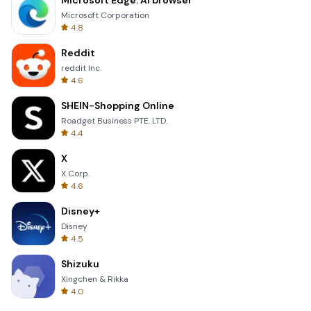
Microsoft Edge: AI browser
Microsoft Corporation
4.8
Reddit
reddit Inc.
4.6
SHEIN-Shopping Online
Roadget Business PTE. LTD.
4.4
X
X Corp.
4.6
Disney+
Disney
4.5
Shizuku
Xingchen & Rikka
4.0