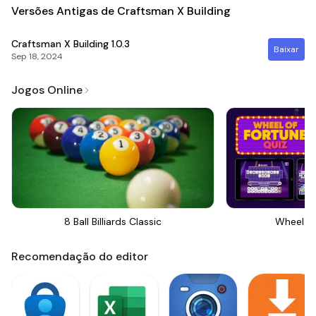
Versões Antigas de Craftsman X Building
Craftsman X Building
1.0.3
Baixar
Sep 18, 2024
Jogos Online
8 Ball Billiards Classic
Wheel Of
Recomendação do editor