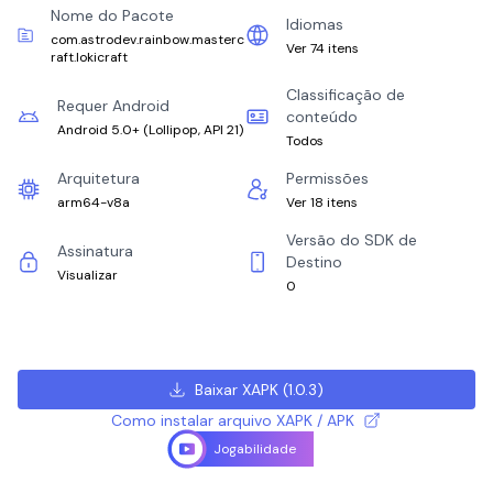
Nome do Pacote
Idiomas
com.astrodev.rainbow.masterc
Ver 74 itens
raft.lokicraft
Classificação de
Requer Android
conteúdo
Android 5.0+
(
Lollipop, API 21
)
Todos
Arquitetura
Permissões
arm64-v8a
Ver 18 itens
Versão do SDK de
Assinatura
Destino
Visualizar
0
Baixar XAPK
(
1.0.3
)
Como instalar arquivo XAPK / APK
Jogabilidade