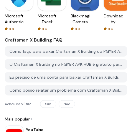
Microsoft
Microsoft
Blackmagic
Downloader
Authenticator
Excel:
Camera
by
Spreadsheets
AFTVnews
4.4
4.6
4.9
4.6
Craftsman X Building
FAQ
Como faço para baixar Craftsman X Building do PGYER APK HUB?
O Craftsman X Building no PGYER APK HUB é gratuito para baixar?
Eu preciso de uma conta para baixar Craftsman X Building do PGYER APK HUB?
Como posso relatar um problema com Craftsman X Building no PGYER APK HUB?
Achou isso útil?
Sim
Não
Mais popular
YouTube