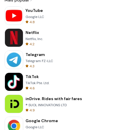
Mais popular
YouTube
Google LLC
4.8
Netflix
Netflix, Inc.
4.2
Telegram
Telegram FZ-LLC
4.3
TikTok
TikTok Pte. Ltd.
4.6
inDrive. Rides with fair fares
® SUOL INNOVATIONS LTD
4.9
Google Chrome
Google LLC