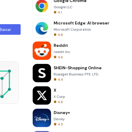
Google Chrome
Google LLC
4.1
Microsoft Edge: AI browser
Baixar
Microsoft Corporation
4.8
Reddit
reddit Inc.
4.6
SHEIN-Shopping Online
Roadget Business PTE. LTD.
4.4
X
X Corp.
4.6
Perfect Piano
Disney+
Disney
4.5