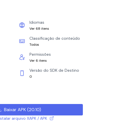
Idiomas
Ver 68 itens
Classificação de conteúdo
Todos
Permissões
Ver 6 itens
Versão do SDK de Destino
0
Baixar APK
(
20.10
)
talar arquivo XAPK / APK