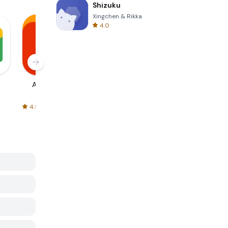
Shizuku
Xingchen & Rikka
4.0
AliExpress
Signal Private
Spotify - Music
Messenger
and Podcasts
4.5
4.3
4.6