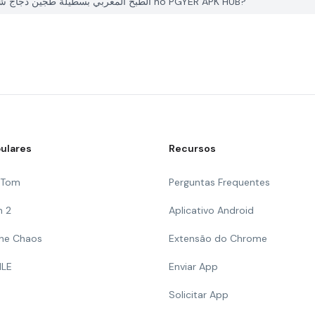
Como posso relatar um problema com الطبخ المغربي بسطيلة طجين دجاج شباكية بدون إنترنت no PGYER APK HUB?
ulares
Recursos
g Tom
Perguntas Frequentes
n 2
Aplicativo Android
 The Chaos
Extensão do Chrome
ILE
Enviar App
Solicitar App