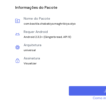
Informações do Pacote
Nome do Pacote
com.bastila.chabakiya.maghribiya.olyo
Requer Android
Android 2.3.2+
(
Gingerbread, API 9
)
Arquitetura
universal
Assinatura
Visualizar
Como ins