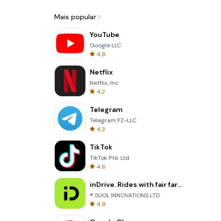
Mais popular
YouTube
Google LLC
4.8
Netflix
Netflix, Inc.
4.2
Telegram
Telegram FZ-LLC
4.3
TikTok
TikTok Pte. Ltd.
4.6
inDrive. Rides with fair fares
® SUOL INNOVATIONS LTD
4.9