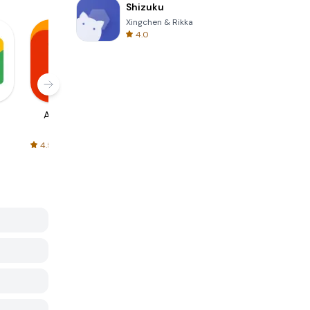
Shizuku
Xingchen & Rikka
4.0
AliExpress
Signal Private
Spotify - Music
Messenger
and Podcasts
4.5
4.3
4.6