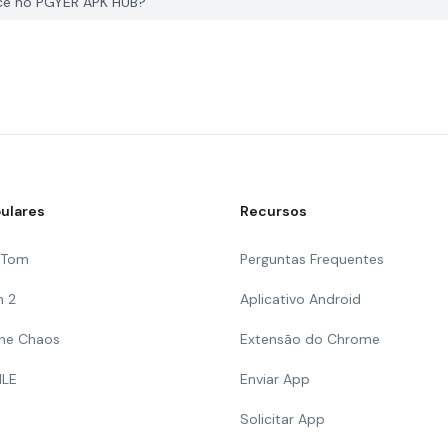
ce no PGYER APK HUB?
ulares
Recursos
g Tom
Perguntas Frequentes
n 2
Aplicativo Android
 The Chaos
Extensão do Chrome
ILE
Enviar App
Solicitar App