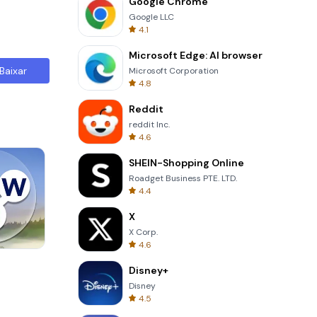
Google Chrome
Google LLC
4.1
Microsoft Edge: AI browser
Baixar
Microsoft Corporation
4.8
Reddit
reddit Inc.
4.6
SHEIN-Shopping Online
Roadget Business PTE. LTD.
4.4
X
X Corp.
4.6
Cut The Rope
Disney+
Disney
4.5