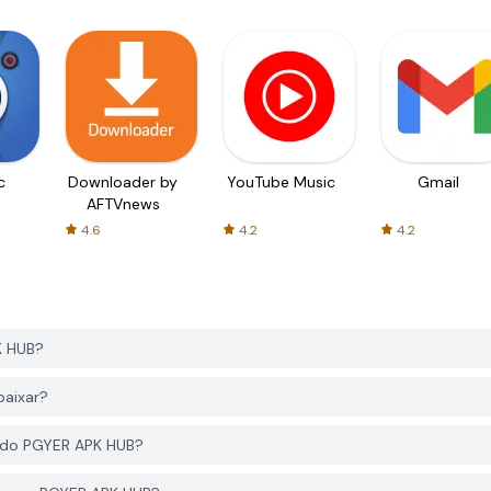
c
Downloader by
YouTube Music
Gmail
AFTVnews
4.6
4.2
4.2
K HUB?
baixar?
e do PGYER APK HUB?