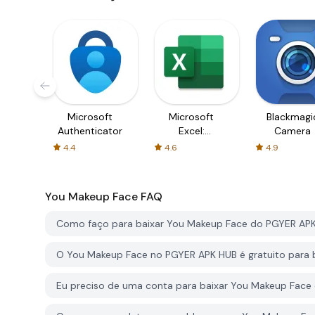
Microsoft
Microsoft
Blackmagi
Authenticator
Excel:
Camera
Spreadsheets
4.4
4.6
4.9
You Makeup Face
FAQ
Como faço para baixar You Makeup Face do PGYER AP
O You Makeup Face no PGYER APK HUB é gratuito para 
Eu preciso de uma conta para baixar You Makeup Fac