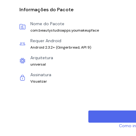
Informações do Pacote
Nome do Pacote
com.beautystudioapps.youmakeupface
Requer Android
Android 2.3.2+
(
Gingerbread, API 9
)
Arquitetura
universal
Assinatura
Visualizar
Como ins