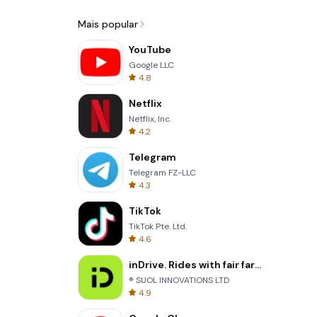
Mais popular
YouTube
Google LLC
4.8
Netflix
Netflix, Inc.
4.2
Telegram
Telegram FZ-LLC
4.3
TikTok
TikTok Pte. Ltd.
4.6
inDrive. Rides with fair fares
® SUOL INNOVATIONS LTD
4.9