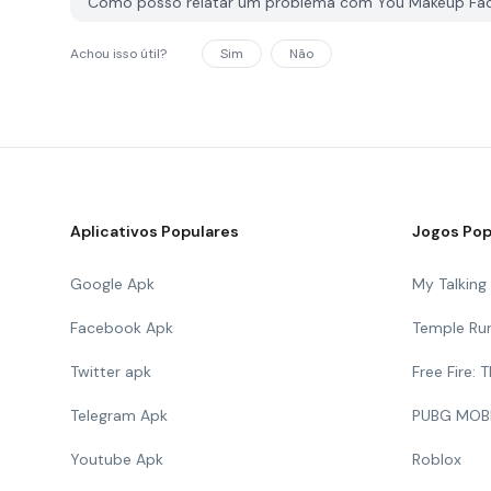
Como posso relatar um problema com You Makeup Fa
Achou isso útil?
Sim
Não
Aplicativos Populares
Jogos Pop
Google Apk
My Talkin
Facebook Apk
Temple Ru
Twitter apk
Free Fire:
Telegram Apk
PUBG MOB
Youtube Apk
Roblox