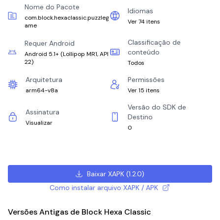
Nome do Pacote
Idiomas
com.block.hexaclassic.puzzleg
Ver 74 itens
ame
Classificação de
Requer Android
conteúdo
Android 5.1+
(
Lollipop MR1, API
22
)
Todos
Arquitetura
Permissões
arm64-v8a
Ver 15 itens
Versão do SDK de
Assinatura
Destino
Visualizar
0
Baixar XAPK
(
1.2.0
)
Como instalar arquivo XAPK / APK
Versões Antigas de Block Hexa Classic