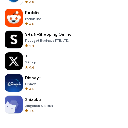
4.8
Reddit
reddit Inc.
4.6
SHEIN-Shopping Online
Roadget Business PTE. LTD.
4.4
X
X Corp.
4.6
Disney+
Disney
4.5
Shizuku
Xingchen & Rikka
4.0