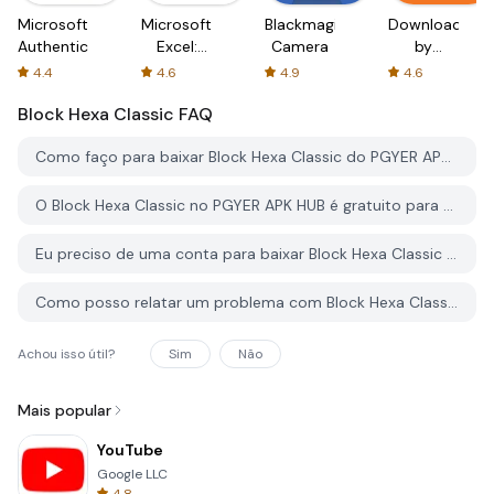
Microsoft
Microsoft
Blackmagic
Downloader
Authenticator
Excel:
Camera
by
Spreadsheets
AFTVnews
4.4
4.6
4.9
4.6
Block Hexa Classic
FAQ
Como faço para baixar Block Hexa Classic do PGYER APK HUB?
O Block Hexa Classic no PGYER APK HUB é gratuito para baixar?
Eu preciso de uma conta para baixar Block Hexa Classic do PGYER APK HUB?
Como posso relatar um problema com Block Hexa Classic no PGYER APK HUB?
Achou isso útil?
Sim
Não
Mais popular
YouTube
Google LLC