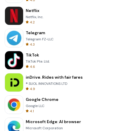
4.8
Netflix
Netflix, Inc.
4.2
Telegram
Telegram FZ-LLC
4.3
TikTok
TikTok Pte. Ltd.
4.6
inDrive. Rides with fair fares
® SUOL INNOVATIONS LTD
4.9
Google Chrome
Google LLC
4.1
Microsoft Edge: AI browser
Microsoft Corporation