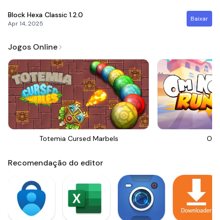
Block Hexa Classic
1.2.0
Baixar
Apr 14, 2025
Jogos Online
Totemia Cursed Marbels
Om 
Recomendação do editor