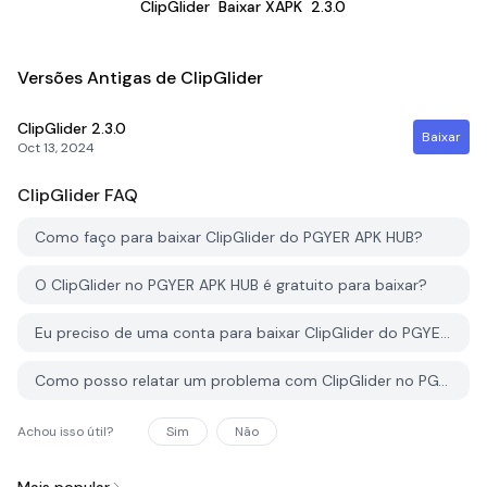
ClipGlider
Baixar XAPK
2.3.0
Versões Antigas de ClipGlider
ClipGlider
2.3.0
Baixar
Oct 13, 2024
ClipGlider
FAQ
Como faço para baixar ClipGlider do PGYER APK HUB?
O ClipGlider no PGYER APK HUB é gratuito para baixar?
Eu preciso de uma conta para baixar ClipGlider do PGYER APK HUB?
Como posso relatar um problema com ClipGlider no PGYER APK HUB?
Achou isso útil?
Sim
Não