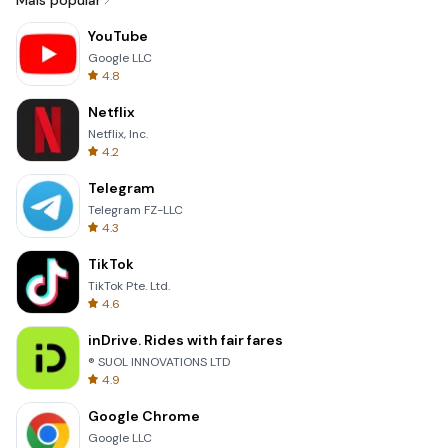
Mais popular
YouTube
Google LLC
4.8
Netflix
Netflix, Inc.
4.2
Telegram
Telegram FZ-LLC
4.3
TikTok
TikTok Pte. Ltd.
4.6
inDrive. Rides with fair fares
® SUOL INNOVATIONS LTD
4.9
Google Chrome
Google LLC