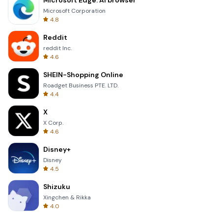
Microsoft Edge: AI browser
Microsoft Corporation
4.8
Reddit
reddit Inc.
4.6
SHEIN-Shopping Online
Roadget Business PTE. LTD.
4.4
X
X Corp.
4.6
Disney+
Disney
4.5
Shizuku
Xingchen & Rikka
4.0