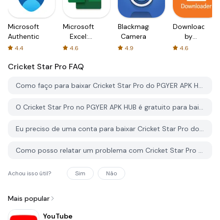
Microsoft
Microsoft
Blackmagic
Downloader
Authenticator
Excel:
Camera
by
Spreadsheets
AFTVnews
4.4
4.6
4.9
4.6
Cricket Star Pro
FAQ
Como faço para baixar Cricket Star Pro do PGYER APK HUB?
O Cricket Star Pro no PGYER APK HUB é gratuito para baixar?
Eu preciso de uma conta para baixar Cricket Star Pro do PGYER APK HUB?
Como posso relatar um problema com Cricket Star Pro no PGYER APK HUB?
Achou isso útil?
Sim
Não
Mais popular
YouTube