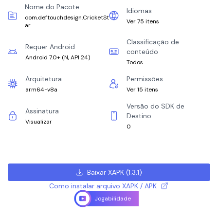
Nome do Pacote
Idiomas
com.deftouchdesign.CricketSt
Ver 75 itens
ar
Classificação de
Requer Android
conteúdo
Android 7.0+
(
N, API 24
)
Todos
Arquitetura
Permissões
arm64-v8a
Ver 15 itens
Versão do SDK de
Assinatura
Destino
Visualizar
0
Baixar XAPK
(
1.3.1
)
Como instalar arquivo XAPK / APK
Jogabilidade