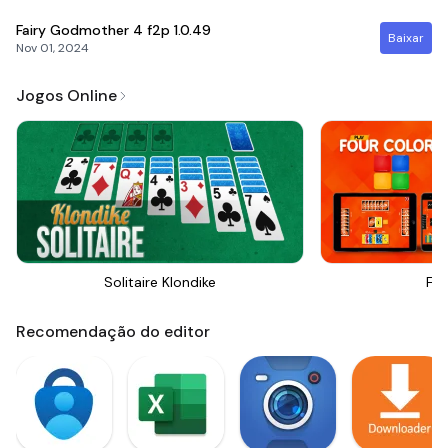
Fairy Godmother 4 f2p
1.0.49
Baixar
Nov 01, 2024
Jogos Online
Solitaire Klondike
Fou
Recomendação do editor