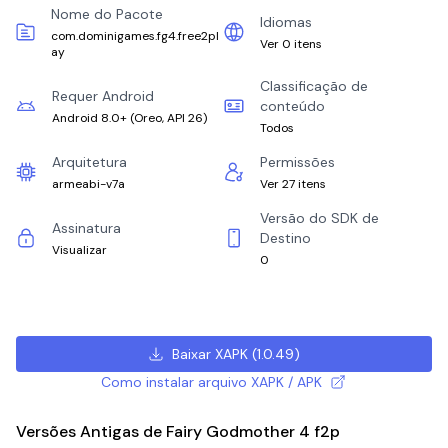
Nome do Pacote
Idiomas
com.dominigames.fg4.free2pl
Ver 0 itens
ay
Classificação de
Requer Android
conteúdo
Android 8.0+
(
Oreo, API 26
)
Todos
Arquitetura
Permissões
armeabi-v7a
Ver 27 itens
Versão do SDK de
Assinatura
Destino
Visualizar
0
Baixar XAPK
(
1.0.49
)
Como instalar arquivo XAPK / APK
Versões Antigas de Fairy Godmother 4 f2p