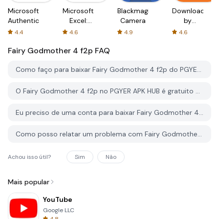
Microsoft
Microsoft
Blackmagic
Downloader
Authenticator
Excel:
Camera
by
Spreadsheets
AFTVnews
4.4
4.6
4.9
4.6
Fairy Godmother 4 f2p
FAQ
Como faço para baixar Fairy Godmother 4 f2p do PGYER APK HUB?
O Fairy Godmother 4 f2p no PGYER APK HUB é gratuito para baixar?
Eu preciso de uma conta para baixar Fairy Godmother 4 f2p do PGYER APK HUB?
Como posso relatar um problema com Fairy Godmother 4 f2p no PGYER APK HUB?
Achou isso útil?
Sim
Não
Mais popular
YouTube
Google LLC