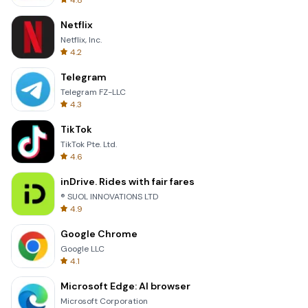
4.8
Netflix
Netflix, Inc.
4.2
Telegram
Telegram FZ-LLC
4.3
TikTok
TikTok Pte. Ltd.
4.6
inDrive. Rides with fair fares
® SUOL INNOVATIONS LTD
4.9
Google Chrome
Google LLC
4.1
Microsoft Edge: AI browser
Microsoft Corporation