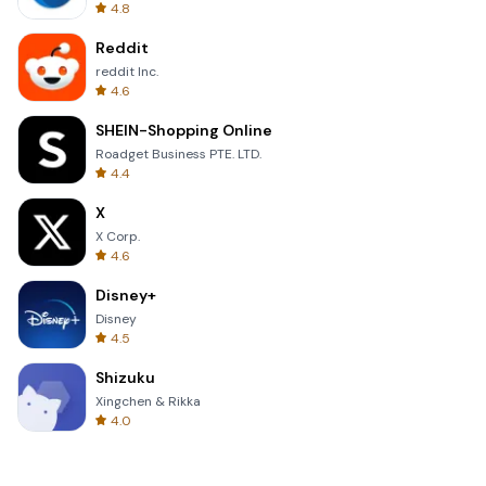
4.8
Reddit
reddit Inc.
4.6
SHEIN-Shopping Online
Roadget Business PTE. LTD.
4.4
X
X Corp.
4.6
Disney+
Disney
4.5
Shizuku
Xingchen & Rikka
4.0