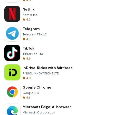
4.8
Netflix
Netflix, Inc.
4.2
Telegram
Telegram FZ-LLC
4.3
TikTok
TikTok Pte. Ltd.
4.6
inDrive. Rides with fair fares
® SUOL INNOVATIONS LTD
4.9
Google Chrome
Google LLC
4.1
Microsoft Edge: AI browser
Microsoft Corporation