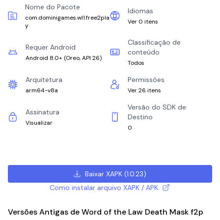
Nome do Pacote
Idiomas
com.dominigames.wl1.free2pla
Ver 0 itens
y
Classificação de
Requer Android
conteúdo
Android 8.0+
(
Oreo, API 26
)
Todos
Arquitetura
Permissões
arm64-v8a
Ver 26 itens
Versão do SDK de
Assinatura
Destino
Visualizar
0
Baixar XAPK
(
1.0.23
)
Como instalar arquivo XAPK / APK
Versões Antigas de Word of the Law Death Mask f2p