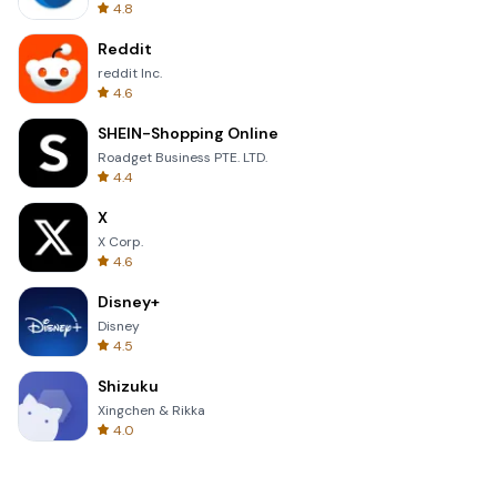
4.8
Reddit
reddit Inc.
4.6
SHEIN-Shopping Online
Roadget Business PTE. LTD.
4.4
X
X Corp.
4.6
Disney+
Disney
4.5
Shizuku
Xingchen & Rikka
4.0