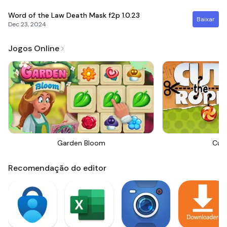
Word of the Law Death Mask f2p
1.0.23
Baixar
Dec 23, 2024
Jogos Online
Garden Bloom
Cut
Recomendação do editor