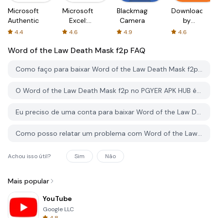
Microsoft
Microsoft
Blackmagic
Downloader
Authenticator
Excel:
Camera
by
Spreadsheets
AFTVnews
4.4
4.6
4.9
4.6
Word of the Law Death Mask f2p
FAQ
Como faço para baixar Word of the Law Death Mask f2p do PGYER APK HUB?
O Word of the Law Death Mask f2p no PGYER APK HUB é gratuito para baixar?
Eu preciso de uma conta para baixar Word of the Law Death Mask f2p do PGYER APK HUB?
Como posso relatar um problema com Word of the Law Death Mask f2p no PGYER APK HUB?
Achou isso útil?
Sim
Não
Mais popular
YouTube
Google LLC