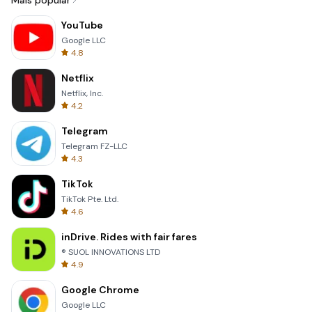
Mais popular
YouTube
Google LLC
4.8
Netflix
Netflix, Inc.
4.2
Telegram
Telegram FZ-LLC
4.3
TikTok
TikTok Pte. Ltd.
4.6
inDrive. Rides with fair fares
® SUOL INNOVATIONS LTD
4.9
Google Chrome
Google LLC