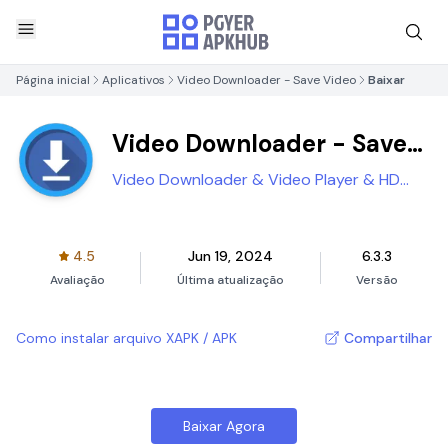
Página inicial
Aplicativos
Video Downloader - Save Video
Baixar
Video Downloader - Save
Video
Video Downloader & Video Player & HD
Video
4.5
Jun 19, 2024
6.3.3
Avaliação
Última atualização
Versão
Como instalar arquivo XAPK / APK
Compartilhar
Baixar Agora