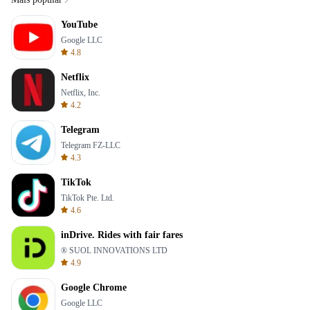
YouTube
Google LLC
4.8
Netflix
Netflix, Inc.
4.2
Telegram
Telegram FZ-LLC
4.3
TikTok
TikTok Pte. Ltd.
4.6
inDrive. Rides with fair fares
® SUOL INNOVATIONS LTD
4.9
Google Chrome
Google LLC