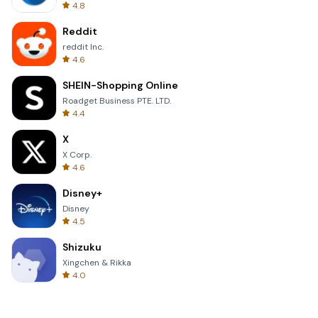
4.8
Reddit
reddit Inc.
4.6
SHEIN-Shopping Online
Roadget Business PTE. LTD.
4.4
X
X Corp.
4.6
Disney+
Disney
4.5
Shizuku
Xingchen & Rikka
4.0