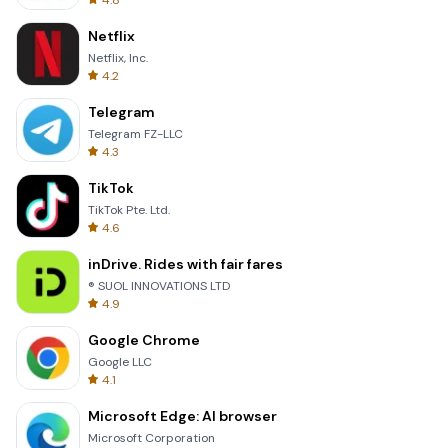
4.8
Netflix
Netflix, Inc.
4.2
Telegram
Telegram FZ-LLC
4.3
TikTok
TikTok Pte. Ltd.
4.6
inDrive. Rides with fair fares
® SUOL INNOVATIONS LTD
4.9
Google Chrome
Google LLC
4.1
Microsoft Edge: AI browser
Microsoft Corporation