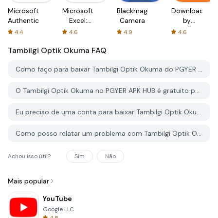
Microsoft
Microsoft
Blackmagic
Downloader
Authenticator
Excel:
Camera
by
Spreadsheets
AFTVnews
4.4
4.6
4.9
4.6
Tambilgi Optik Okuma
FAQ
Como faço para baixar Tambilgi Optik Okuma do PGYER APK HUB?
O Tambilgi Optik Okuma no PGYER APK HUB é gratuito para baixar?
Eu preciso de uma conta para baixar Tambilgi Optik Okuma do PGYER APK HUB?
Como posso relatar um problema com Tambilgi Optik Okuma no PGYER APK HUB?
Achou isso útil?
Sim
Não
Mais popular
YouTube
Google LLC