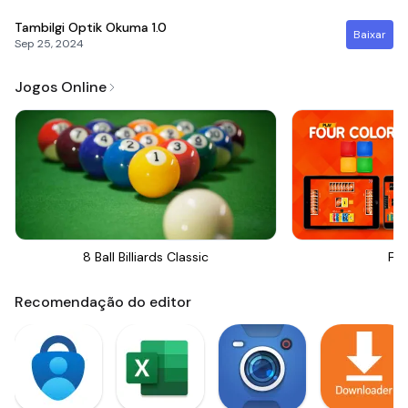
Tambilgi Optik Okuma
1.0
Baixar
Sep 25, 2024
Jogos Online
8 Ball Billiards Classic
Fou
Recomendação do editor