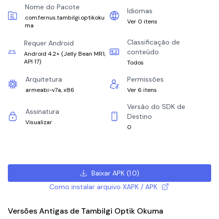
Nome do Pacote
Idiomas
com.fernus.tambilgi.optikoku
Ver 0 itens
ma
Classificação de
Requer Android
conteúdo
Android 4.2+
(
Jelly Bean MR1,
API 17
)
Todos
Arquitetura
Permissões
armeabi-v7a, x86
Ver 6 itens
Versão do SDK de
Assinatura
Destino
Visualizar
0
Baixar APK
(
1.0
)
Como instalar arquivo XAPK / APK
Versões Antigas de Tambilgi Optik Okuma