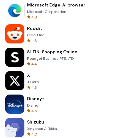
Microsoft Edge: AI browser
Microsoft Corporation
4.8
Reddit
reddit Inc.
4.6
SHEIN-Shopping Online
Roadget Business PTE. LTD.
4.4
X
X Corp.
4.6
Disney+
Disney
4.5
Shizuku
Xingchen & Rikka
4.0