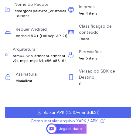
Nome do Pacote
Idiomas
com.fgcos.palavras_cruzadas
Ver 4 itens
_diretas
Classificação de
Requer Android
conteúdo
Android 5.0+
(
Lollipop, API 21
)
Todos
Arquitetura
Permissões
arm64-v8a, armeabi, armeabi-
Ver 5 itens
v7a, mips, mips64, x86, x86_64
Versão do SDK de
Assinatura
Destino
Visualizar
0
Baixar APK
(
1.2.10-minSdk21
)
Como instalar arquivo XAPK / APK
Jogabilidade