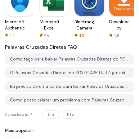
Microsoft
Microsoft
Blackmagic
Downloader
Authenticator
Excel:
Camera
by
Spreadsheets
AFTVnews
4.4
4.6
4.9
4.6
Palavras Cruzadas Diretas
FAQ
Como faço para baixar Palavras Cruzadas Diretas do PGYER APK HUB?
O Palavras Cruzadas Diretas no PGYER APK HUB é gratuito para baixar?
Eu preciso de uma conta para baixar Palavras Cruzadas Diretas do PGYER APK HUB?
Como posso relatar um problema com Palavras Cruzadas Diretas no PGYER APK HUB?
Achou isso útil?
Sim
Não
Mais popular