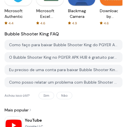
Microsoft
Microsoft
Blackmagic
Downloader
Authenticator
Excel:
Camera
by
Spreadsheets
AFTVnews
4.4
4.6
4.9
4.6
Bubble Shooter King
FAQ
Como faço para baixar Bubble Shooter King do PGYER APK HUB?
O Bubble Shooter King no PGYER APK HUB é gratuito para baixar?
Eu preciso de uma conta para baixar Bubble Shooter King do PGYER APK HUB?
Como posso relatar um problema com Bubble Shooter King no PGYER APK HUB?
Achou isso útil?
Sim
Não
Mais popular
YouTube
Google LLC