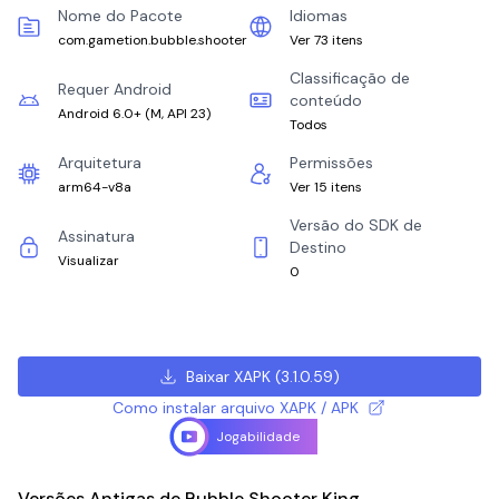
Nome do Pacote
Idiomas
com.gametion.bubble.shooter
Ver 73 itens
Classificação de
Requer Android
conteúdo
Android 6.0+
(
M, API 23
)
Todos
Arquitetura
Permissões
arm64-v8a
Ver 15 itens
Versão do SDK de
Assinatura
Destino
Visualizar
0
Baixar XAPK
(
3.1.0.59
)
Como instalar arquivo XAPK / APK
Jogabilidade
Versões Antigas de Bubble Shooter King