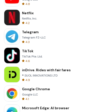
4.8
Netflix
Netflix, Inc.
4.2
Telegram
Telegram FZ-LLC
4.3
TikTok
TikTok Pte. Ltd.
4.6
inDrive. Rides with fair fares
® SUOL INNOVATIONS LTD
4.9
Google Chrome
Google LLC
4.1
Microsoft Edge: AI browser