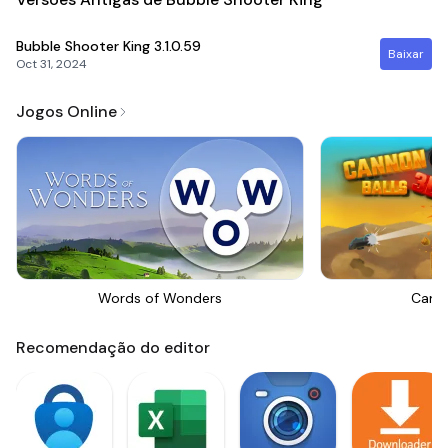
Bubble Shooter King
3.1.0.59
Baixar
Oct 31, 2024
Jogos Online
Words of Wonders
Canno
Recomendação do editor