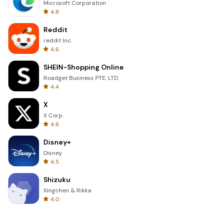
Microsoft Corporation
4.8
Reddit
reddit Inc.
4.6
SHEIN-Shopping Online
Roadget Business PTE. LTD.
4.4
X
X Corp.
4.6
Disney+
Disney
4.5
Shizuku
Xingchen & Rikka
4.0