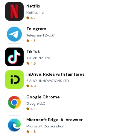
Netflix
Netflix, Inc.
4.2
Telegram
Telegram FZ-LLC
4.3
TikTok
TikTok Pte. Ltd.
4.6
inDrive. Rides with fair fares
® SUOL INNOVATIONS LTD
4.9
Google Chrome
Google LLC
4.1
Microsoft Edge: AI browser
Microsoft Corporation
4.8