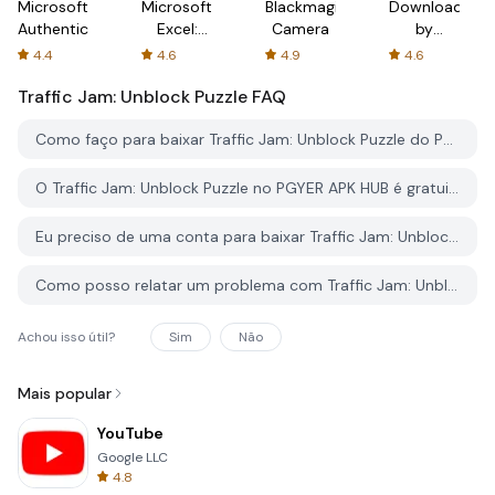
Microsoft
Microsoft
Blackmagic
Downloader
Authenticator
Excel:
Camera
by
Spreadsheets
AFTVnews
4.4
4.6
4.9
4.6
Traffic Jam: Unblock Puzzle
FAQ
Como faço para baixar Traffic Jam: Unblock Puzzle do PGYER APK HUB?
O Traffic Jam: Unblock Puzzle no PGYER APK HUB é gratuito para baixar?
Eu preciso de uma conta para baixar Traffic Jam: Unblock Puzzle do PGYER APK HUB?
Como posso relatar um problema com Traffic Jam: Unblock Puzzle no PGYER APK HUB?
Achou isso útil?
Sim
Não
Mais popular
YouTube
Google LLC
4.8