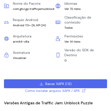
Nome do Pacote
Idiomas
com.gbz.gp.trafficjamunblock
Ver 72 itens
Classificação de
Requer Android
conteúdo
Android 7.0+
(
N, API 24
)
Todos
Arquitetura
Permissões
arm64-v8a
Ver 14 itens
Versão do SDK de
Assinatura
Destino
Visualizar
0
Baixar XAPK
(
1.8
)
Como instalar arquivo XAPK / APK
Versões Antigas de Traffic Jam: Unblock Puzzle