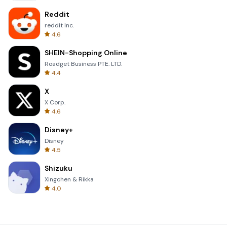
Reddit
reddit Inc.
4.6
SHEIN-Shopping Online
Roadget Business PTE. LTD.
4.4
X
X Corp.
4.6
Disney+
Disney
4.5
Shizuku
Xingchen & Rikka
4.0