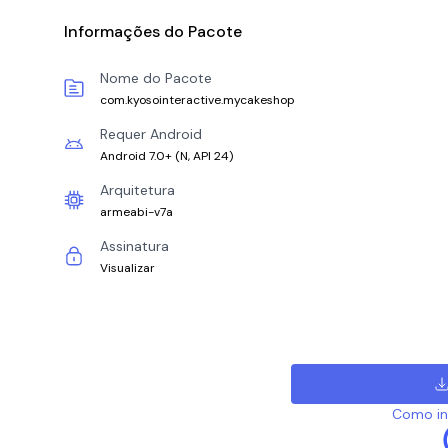
Informações do Pacote
Nome do Pacote
com.kyosointeractive.mycakeshop
Requer Android
Android 7.0+
(
N, API 24
)
Arquitetura
armeabi-v7a
Assinatura
Visualizar
Como ins