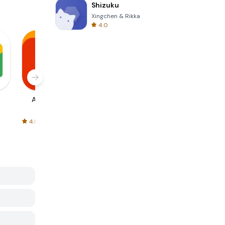
Shizuku
Xingchen & Rikka
4.0
AliExpress
Signal Private
Spotify - Music
Messenger
and Podcasts
4.5
4.3
4.6