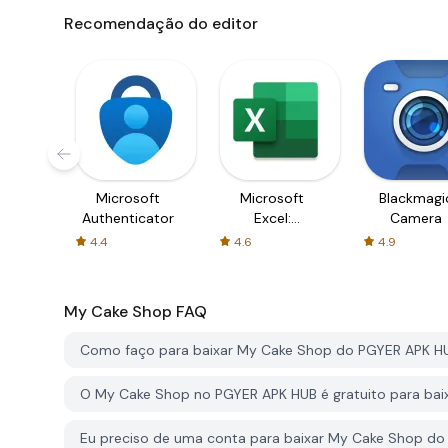
Recomendação do editor
Microsoft
Microsoft
Blackmagi
Authenticator
Excel:
Camera
Spreadsheets
4.4
4.6
4.9
My Cake Shop
FAQ
Como faço para baixar My Cake Shop do PGYER APK H
O My Cake Shop no PGYER APK HUB é gratuito para bai
Eu preciso de uma conta para baixar My Cake Shop d