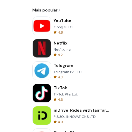
Mais popular
YouTube
Google LLC
4.8
Netflix
Netflix, Inc.
4.2
Telegram
Telegram FZ-LLC
4.3
TikTok
TikTok Pte. Ltd.
4.6
inDrive. Rides with fair fares
® SUOL INNOVATIONS LTD
4.9