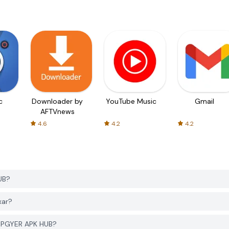
c
Downloader by
YouTube Music
Gmail
AFTVnews
4.6
4.2
4.2
UB?
xar?
o PGYER APK HUB?