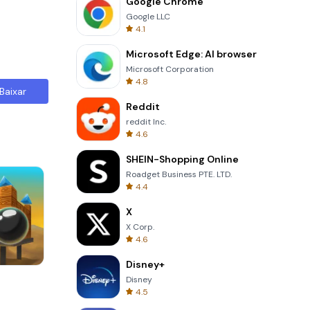
Google Chrome
Google LLC
4.1
Microsoft Edge: AI browser
Microsoft Corporation
4.8
Baixar
Reddit
reddit Inc.
4.6
SHEIN-Shopping Online
Roadget Business PTE. LTD.
4.4
X
X Corp.
4.6
Disney+
Four Colors
Disney
4.5