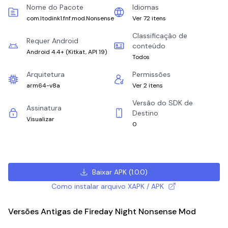
Nome do Pacote
Idiomas
com.ltodink1.fnf.mod.Nonsense
Ver 72 itens
Classificação de
Requer Android
conteúdo
Android 4.4+
(
Kitkat, API 19
)
Todos
Arquitetura
Permissões
arm64-v8a
Ver 2 itens
Versão do SDK de
Assinatura
Destino
Visualizar
0
Baixar APK
(
1.0.0
)
Como instalar arquivo XAPK / APK
Versões Antigas de Fireday Night Nonsense Mod