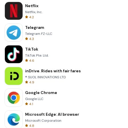
Netflix
Netflix, Inc.
4.2
Telegram
Telegram FZ-LLC
4.3
TikTok
TikTok Pte. Ltd.
4.6
inDrive. Rides with fair fares
® SUOL INNOVATIONS LTD
4.9
Google Chrome
Google LLC
4.1
Microsoft Edge: AI browser
Microsoft Corporation
4.8