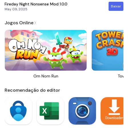
Fireday Night Nonsense Mod
1.0.0
Baixar
May 09, 2025
Jogos Online
Om Nom Run
Towe
Recomendação do editor