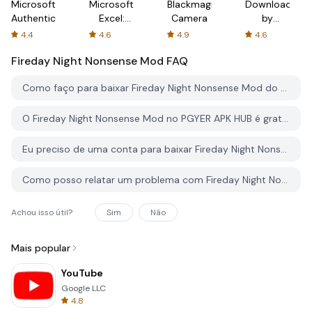
Microsoft
Microsoft
Blackmagic
Downloader
Authenticator
Excel:
Camera
by
Spreadsheets
AFTVnews
4.4
4.6
4.9
4.6
Fireday Night Nonsense Mod
FAQ
Como faço para baixar Fireday Night Nonsense Mod do PGYER APK HUB?
O Fireday Night Nonsense Mod no PGYER APK HUB é gratuito para baixar?
Eu preciso de uma conta para baixar Fireday Night Nonsense Mod do PGYER APK HUB?
Como posso relatar um problema com Fireday Night Nonsense Mod no PGYER APK HUB?
Achou isso útil?
Sim
Não
Mais popular
YouTube
Google LLC
4.8