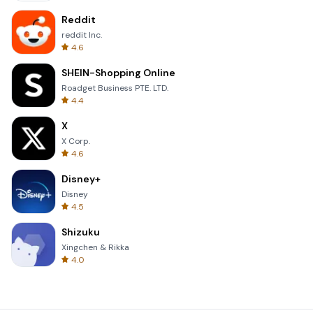
Reddit
reddit Inc.
4.6
SHEIN-Shopping Online
Roadget Business PTE. LTD.
4.4
X
X Corp.
4.6
Disney+
Disney
4.5
Shizuku
Xingchen & Rikka
4.0