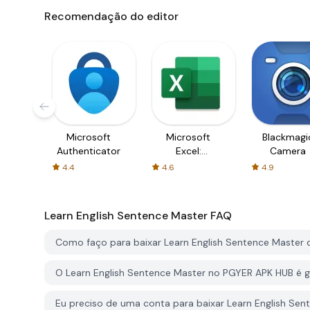
Recomendação do editor
Microsoft
Microsoft
Blackmagi
Authenticator
Excel:
Camera
Spreadsheets
4.4
4.6
4.9
Learn English Sentence Master
FAQ
Como faço para baixar Learn English Sentence Master
O Learn English Sentence Master no PGYER APK HUB é gr
Eu preciso de uma conta para baixar Learn English Se