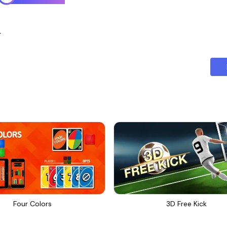
r
Four Colors
3D Free Kick