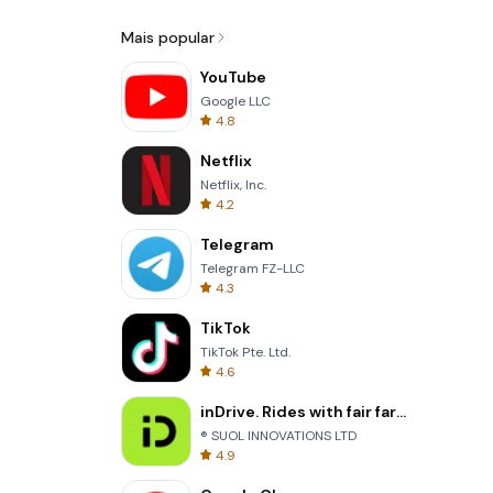
Mais popular
YouTube
Google LLC
4.8
Netflix
Netflix, Inc.
4.2
Telegram
Telegram FZ-LLC
4.3
TikTok
TikTok Pte. Ltd.
4.6
inDrive. Rides with fair fares
® SUOL INNOVATIONS LTD
4.9