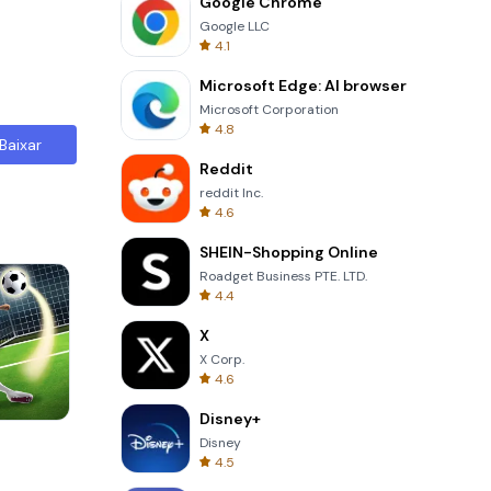
Google Chrome
Google LLC
4.1
Microsoft Edge: AI browser
Microsoft Corporation
4.8
Baixar
Reddit
reddit Inc.
4.6
SHEIN-Shopping Online
Roadget Business PTE. LTD.
4.4
X
X Corp.
4.6
Disney+
Cannon Balls 3D
Disney
4.5