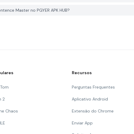
entence Master no PGYER APK HUB?
ulares
Recursos
g Tom
Perguntas Frequentes
n 2
Aplicativo Android
 The Chaos
Extensão do Chrome
ILE
Enviar App