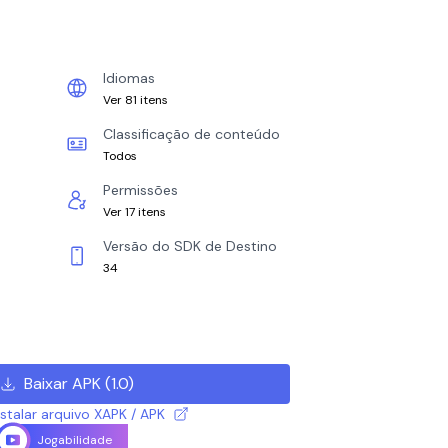
Idiomas
Ver 81 itens
Classificação de conteúdo
Todos
Permissões
Ver 17 itens
Versão do SDK de Destino
34
Baixar APK
(
1.0
)
talar arquivo XAPK / APK
Jogabilidade