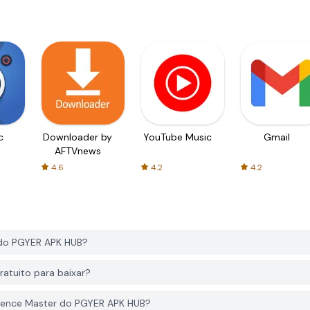
c
Downloader by
YouTube Music
Gmail
AFTVnews
4.6
4.2
4.2
 do PGYER APK HUB?
atuito para baixar?
ntence Master do PGYER APK HUB?