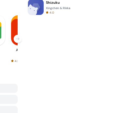
Shizuku
Xingchen & Rikka
4.0
AliExpress
Signal Private
Spotify - Music
Messenger
and Podcasts
4.5
4.3
4.6