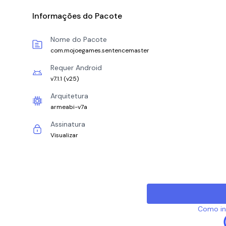
Informações do Pacote
Nome do Pacote
com.mojoegames.sentencemaster
Requer Android
v7.1.1
(
v25
)
Arquitetura
armeabi-v7a
Assinatura
Visualizar
Como ins