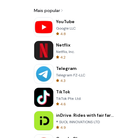
Mais popular
YouTube
Google LLC
4.8
Netflix
Netflix, Inc.
4.2
Telegram
Telegram FZ-LLC
4.3
TikTok
TikTok Pte. Ltd.
4.6
inDrive. Rides with fair fares
® SUOL INNOVATIONS LTD
4.9