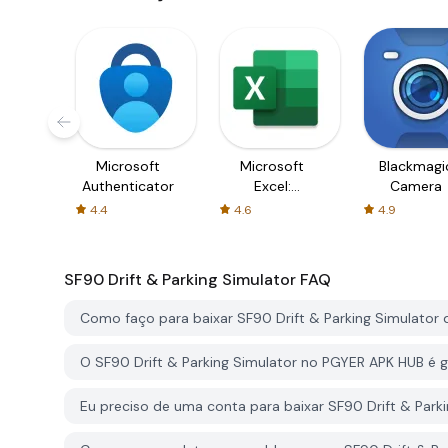
Microsoft
Microsoft
Blackmagi
Authenticator
Excel:
Camera
Spreadsheets
4.4
4.6
4.9
SF90 Drift & Parking Simulator
FAQ
Como faço para baixar SF90 Drift & Parking Simulator
O SF90 Drift & Parking Simulator no PGYER APK HUB é g
Eu preciso de uma conta para baixar SF90 Drift & Par