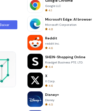
Google Chrome
Google LLC
4.1
Microsoft Edge: AI browser
Baixar
Microsoft Corporation
4.8
Reddit
reddit Inc.
4.6
SHEIN-Shopping Online
Roadget Business PTE. LTD.
4.4
X
X Corp.
4.6
8 Ball Billiards Classic
Disney+
Disney
4.5