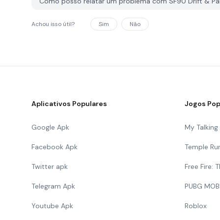
Como posso relatar um problema com SF90 Drift & Pa
Achou isso útil?
Sim
Não
Aplicativos Populares
Jogos Pop
Google Apk
My Talkin
Facebook Apk
Temple Ru
Twitter apk
Free Fire:
Telegram Apk
PUBG MOB
Youtube Apk
Roblox