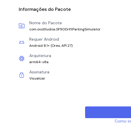
Informações do Pacote
Nome do Pacote
com.ovoStudios.SF90DriftParkingSimulator
Requer Android
Android 8.1+
(
Oreo, API 27
)
Arquitetura
arm64-v8a
Assinatura
Visualizar
Como ins