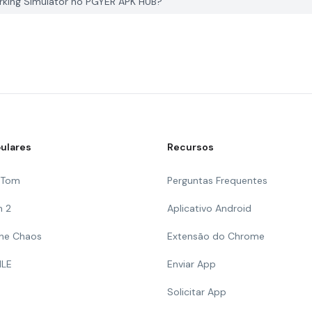
rking Simulator no PGYER APK HUB?
ulares
Recursos
g Tom
Perguntas Frequentes
n 2
Aplicativo Android
 The Chaos
Extensão do Chrome
ILE
Enviar App
Solicitar App