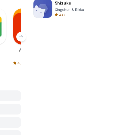
Shizuku
Xingchen & Rikka
4.0
AliExpress
Signal Private
Spotify - Music
Messenger
and Podcasts
4.5
4.3
4.6