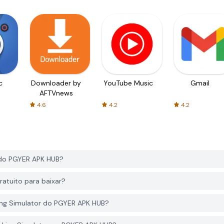
c
Downloader by
YouTube Music
Gmail
AFTVnews
4.6
4.2
4.2
 do PGYER APK HUB?
ratuito para baixar?
king Simulator do PGYER APK HUB?