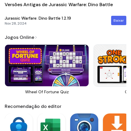
Versões Antigas de Jurassic Warfare: Dino Battle
Jurassic Warfare: Dino Battle
1.2.19
Baixar
Nov 28, 2024
Jogos Online
Wheel Of Fortune Quiz
On
Recomendação do editor