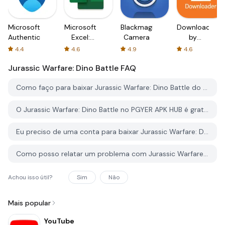
Microsoft
Microsoft
Blackmagic
Downloader
Authenticator
Excel:
Camera
by
Spreadsheets
AFTVnews
4.4
4.6
4.9
4.6
Jurassic Warfare: Dino Battle
FAQ
Como faço para baixar Jurassic Warfare: Dino Battle do PGYER APK HUB?
O Jurassic Warfare: Dino Battle no PGYER APK HUB é gratuito para baixar?
Eu preciso de uma conta para baixar Jurassic Warfare: Dino Battle do PGYER APK HUB?
Como posso relatar um problema com Jurassic Warfare: Dino Battle no PGYER APK HUB?
Achou isso útil?
Sim
Não
Mais popular
YouTube