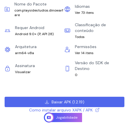
Nome do Pacote
Idiomas
com.playsidestudios.dinowarf
Ver 73 itens
are
Classificação de
Requer Android
conteúdo
Android 9.0+
(
P, API 28
)
Todos
Arquitetura
Permissões
arm64-v8a
Ver 14 itens
Versão do SDK de
Assinatura
Destino
Visualizar
0
Baixar APK
(
1.2.19
)
Como instalar arquivo XAPK / APK
Jogabilidade