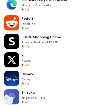
Microsoft Edge: AI browser
Microsoft Corporation
4.8
Reddit
reddit Inc.
4.6
SHEIN-Shopping Online
Roadget Business PTE. LTD.
4.4
X
X Corp.
4.6
Disney+
Disney
4.5
Shizuku
Xingchen & Rikka
4.0